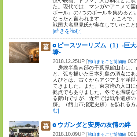
伎や映画、ドラマ、人形劇などに演
た。現代では、マンガやアニメで国
ボール』の7つのボールを集めると
なったと言われます。 ところで、
戦国大名里見氏が実在していたこと
[続きを読む]
ピースツーリズム（1）-巨
壕-
2018.12.25UP [
002
館山まるごと博物館
房総半島南部の千葉県館山市は、
と、弧を描いた日本列島の頂点にあ
人びとは、古くからアジア太平洋世
てきました。また、東京湾の入口に
拠点でもありました。冬でも温暖な
る館山ですが、近年では戦争遺跡の
跡」（館山市指定史跡）を訪れる方
む]
ウガンダと安房の友情の絆
2018.10.09UP [
001
館山まるごと博物館