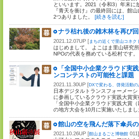
といいます。2021（令和3）年末に
『青天を衝け』の最終回には、館山
2つありました。
[続きを読む]
ナラ枯れ後の雑木林を再び回
2021.12.07UP [
まちの近くで里山コネク
はじめまして。 よこはま里山研究所
NPOの代表を務めている松村です
「全国中小企業クラウド実践
ンコンテストの可能性と課題
2021.11.30UP [
DXで変わる、啓発活動の
日本デジタルトランスフォーメーシ
に参画しているクラウド実践大賞実
「全国中小企業クラウド実践大賞（
の地方大会を10月に実施いたしま
館山の空を飛んだ落下傘兵の
2021.10.26UP [
011
館山まるごと博物館