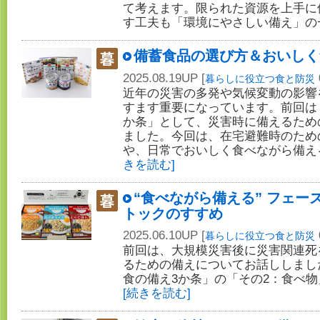
て考えます。限られた資源を上手に
す工夫も「環境にやさしい備え」の
備蓄食品の選び方＆おいしく
2025.08.19UP [
暮らしに役立つ食と防災
近年の災害の多発や気候変動の影響
すます重要になっています。前回は
か条」として、災害時に備えるため
ました。今回は、在宅避難時のため
や、日常でおいしく食べながら備え
きを読む]
“食べながら備える” フェー
トックのすすめ
2025.06.10UP [
暮らしに役立つ食と防災
前回は、大規模災害後に災害関連死
るための備えについてお話ししまし
食の備え3か条」の「その2：食べ
[続きを読む]