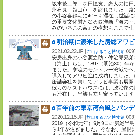
坂本繁二郎・森田恒友、恋人の福田
州布良（館山市）を訪れました。路
の小谷喜録宅に40日も滞在し世話
の重要文化財となる西洋画『海の幸
みのいろこの宮』の構想もここで
明治期に渡米した房総アワビ
2021.03.23UP [
009
館山まるごと博物館
安房出身の小谷源之助・仲治郎兄弟
（海士）らは、1897（明治30）
ました。寒流のモントレー湾域でヘ
導入してアワビ漁に成功しました。実
缶詰会社を興してアワビ事業も展開
彼らのゲストハウスには、政治家の
も滞在し、皇族も立ち寄っていま
百年前の東京湾台風とパンデ
2020.12.15UP [
008
館山まるごと博物館
2019（令和元年）9月9日に房総
ら1年が過ぎました。今なお、屋根