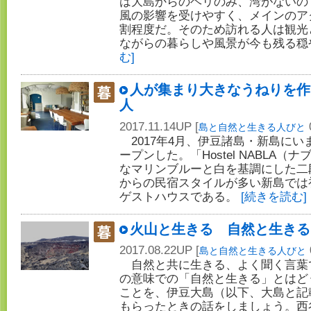
は大島からのヘリのみ、湾がないの
風の影響を受けやすく、メインのア
割程度だ。そのため訪れる人は観光
ながらの暮らしや風景が今も残る穏
む]
人が集まり大きなうねりを作
人
2017.11.14UP [
島と自然と生きる人びと
2017年4月、伊豆諸島・新島にい
ープンした。「Hostel NABLA
なマリンブルーと白を基調にした二
からの民宿スタイルが多い新島では
ゲストハウスである。
[続きを読む]
火山と生きる 自然と生きる
2017.08.22UP [
島と自然と生きる人びと
自然と共に生きる、よく聞く言葉
の意味での「自然と生きる」とはど
ことを、伊豆大島（以下、大島と記
もらったときの話をしましょう。西