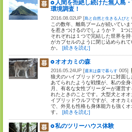
人間を拒絶し続けた無人島・
環境調査！
2016.08.02UP [
島と自然と生きる人びと
この数年、離島ブームが続いていま
を惹きつけるのでしょうか？ 1つ
それぞれは１つで完結した世界を持
がカプセルのように閉じ込められて
か。
[続きを読む]
オオカミの森
2016.05.24UP [
005]
週末は森で暮らす
狼犬のハイブリッドウルフに対面し
あてられたような戦慄が、私の全身
月、有名な女性ブリーダーが運営す
れたときのことです。大型犬とオオ
イブリッドウルフですが、オオカミ
で、外見も性格も身体能力も強くオ
す。
[続きを読む]
私のツリーハウス体験