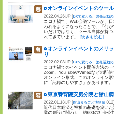
オンラインイベントのツール
2022.04.26UP [
DXで変わる、啓発活動の
コロナ禍で、Web会議ツールが、
われるようになったことで、「何が
いだけではなく、ツール自体が持つ
れてきています。
[続きを読む]
オンラインイベントのメリッ
り
2022.02.08UP [
DXで変わる、啓発活動の
コロナ禍でのイベント開催方法の一
Zoom、YouTubeやVimeoなど
オンライン形式。このオンライン形
に「記録のしやすさ」があります
東京養育院安房分院と館山病
2022.01.18UP [
012
館山まるごと博物館
近代日本経済と福祉の基礎を築いた渋
業の創設に関わり、約600の社会公