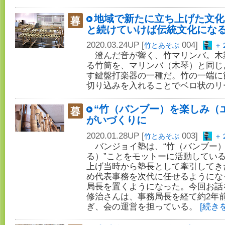
地域で新たに立ち上げた文化的
と続けていけば伝統文化にな
2020.03.24UP [
004]
竹とあそぶ
＋
澄んだ音が響く、竹マリンバ。木
る竹筒を、マリンバ（木琴）と同じ
す鍵盤打楽器の一種だ。竹の一端に
切り込みを入れることでベロ状のリ
“竹（バンブー）を楽しみ（
がいづくりに
2020.01.28UP [
003]
竹とあそぶ
＋
バンジョイ塾は、“竹（バンブー）
る）”ことをモットーに活動してい
上げ当時から塾長として牽引してき
め代表事務を次代に任せるようにな
局長を置くようになった。今回お話
修治さんは、事務局長を経て約2年
ぎ、会の運営を担っている。
[続き