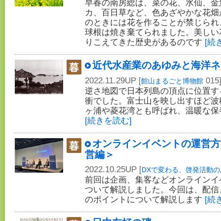
早春の南房総は、菜の花、水仙、金
カ、百日草など、色あざやかな花畑
のときには花を作ることが禁じられ
球根は焼き棄てられました。美しい
りこえてきた歴史があるのです
[続
近代水産業のあゆみと海洋ネ
2022.11.29UP [
015
館山まるごと博物館
逆さ地図で日本列島の頂点に位置す
衝でした。富士山を映し出すほど波
ヶ浦や菱花湾とも呼ばれ、温暖な保
[続きを読む]
オンラインイベントの運営方
営編＞
2022.10.25UP [
DXで変わる、啓発活動の
前回は企画、集客などオンラインイ
ついて解説しました。今回は、配信
のポイントについて解説します
[続