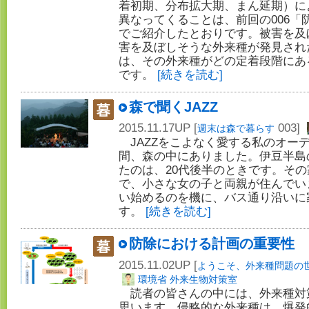
着初期、分布拡大期、まん延期）に
異なってくることは、前回の006「
でご紹介したとおりです。被害を及
害を及ぼしそうな外来種が発見され
は、その外来種がどの定着段階にあ
です。
[続きを読む]
森で聞くJAZZ
2015.11.17UP [
003]
週末は森で暮らす
JAZZをこよなく愛する私のオーデ
間、森の中にありました。伊豆半島
たのは、20代後半のときです。そ
で、小さな女の子と両親が住んでい
い始めるのを機に、バス通り沿いに
す。
[続きを読む]
防除における計画の重要性
2015.11.02UP [
ようこそ、外来種問題の
環境省 外来生物対策室
読者の皆さんの中には、外来種対
思います。侵略的な外来種は、爆発