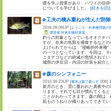
礎を学ぶ授業があり、ハワイの信仰
についても学びました。
[続きを読む
工夫の積み重ねが生んだ防除
2016.09.06UP [
ようこそ、外来種問題の
環境省 外来生物対策室
釣りの対象となっているオオクチバ
すが、在来の魚類を捕食するなどの
上げられてからは、“侵略的外来種”
の一つとなっています。今回は、そ
ニタナゴなどの絶滅が危惧されてい
城県の伊豆沼・内沼の対策を紹介
森のシンフォニー
2016.08.23UP [
006]
週末は森で暮らす
新月のとき、雲に覆われた真夜中の
ります。それでも目が慣れてくると
ことがわかってきます。森の闇は、
筋ものうねりが織りあってできてい