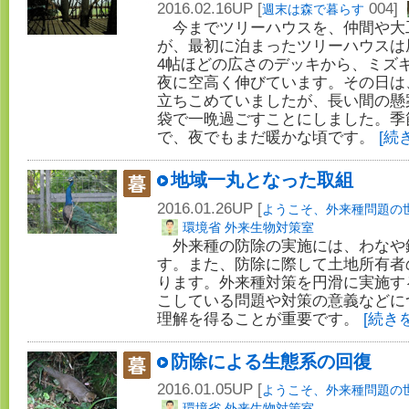
2016.02.16UP [
004]
週末は森で暮らす
今までツリーハウスを、仲間や大
が、最初に泊まったツリーハウス
4帖ほどの広さのデッキから、ミズ
夜に空高く伸びています。その日は
立ちこめていましたが、長い間の懸
袋で一晩過ごすことにしました。季
で、夜でもまだ暖かな頃です。
[続
地域一丸となった取組
2016.01.26UP [
ようこそ、外来種問題の
環境省 外来生物対策室
外来種の防除の実施には、わなや
す。また、防除に際して土地所有者
ります。外来種対策を円滑に実施す
こしている問題や対策の意義などに
理解を得ることが重要です。
[続き
防除による生態系の回復
2016.01.05UP [
ようこそ、外来種問題の
環境省 外来生物対策室