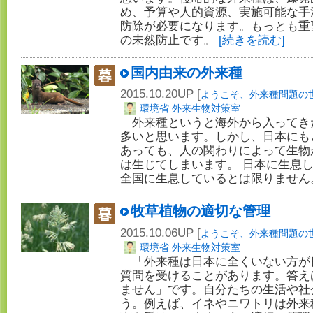
め、予算や人的資源、実施可能な手
防除が必要になります。もっとも重
の未然防止です。
[続きを読む]
国内由来の外来種
2015.10.20UP [
ようこそ、外来種問題の
環境省 外来生物対策室
外来種というと海外から入ってき
多いと思います。しかし、日本にも
あっても、人の関わりによって生物
は生じてしまいます。 日本に生息
全国に生息しているとは限りませ
牧草植物の適切な管理
2015.10.06UP [
ようこそ、外来種問題の
環境省 外来生物対策室
「外来種は日本に全くいない方が
質問を受けることがあります。答え
ません」です。自分たちの生活や社
う。例えば、イネやニワトリは外来