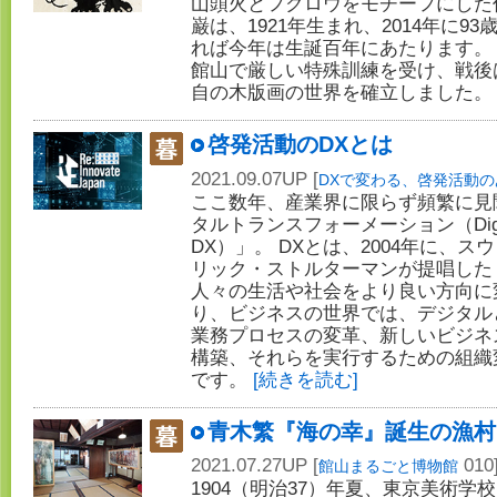
山頭火とフクロウをモチーフにした
巌は、1921年生まれ、2014年に
れば今年は生誕百年にあたります。
館山で厳しい特殊訓練を受け、戦後
自の木版画の世界を確立しました
啓発活動のDXとは
2021.09.07UP [
DXで変わる、啓発活動の
ここ数年、産業界に限らず頻繁に見
タルトランスフォーメーション（Digital t
DX）」。 DXとは、2004年に、
リック・ストルターマンが提唱した
人々の生活や社会をより良い方向に
り、ビジネスの世界では、デジタル
業務プロセスの変革、新しいビジネ
構築、それらを実行するための組織
です。
[続きを読む]
青木繁『海の幸』誕生の漁村
2021.07.27UP [
010
館山まるごと博物館
1904（明治37）年夏、東京美術