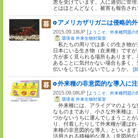
恵を受けています。人に適切に管理
とはほとんどなく、被害も報告され
アメリカザリガニは侵略的外
2015.09.18UP [
ようこそ、外来種問題の
環境省 外来生物対策室
私たちの周りでは多くの生き物が
日本にいる生き物（在来種）ですが
方が多く見られる場所もあります。
あることに気付かない場合も多く、
伝いをしてはいないでしょうか。
[
外来種の非意図的な導入に注
2015.09.08UP [
ようこそ、外来種問題の
環境省 外来生物対策室
外来種には、アライグマのような
なものまであり、小さな外来種は、
づかないうちに運んでしまうことが
り、付着したりして外来種が運ばれ
来種の非意図的な導入」といいます
活用される積極的な導入（意図的な