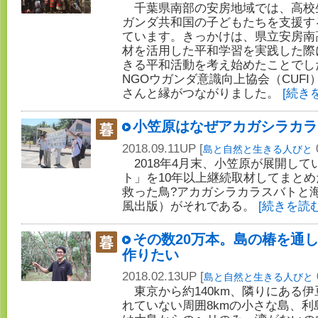
千葉県南部の安房地域では、高校
ガンダ共和国の子どもたちを支援する
ています。きっかけは、県立安房南
材を活用した平和学習を実践した際
きる平和活動を考え始めたことでし
NGOウガンダ意識向上協会（CUF
さんと縁がつながりました。
[続き
小笠原はなぜアカガシラカラ
2018.09.11UP [
島と自然と生きる人びと
2018年4月末、小笠原が展開して
ト」を10年以上継続取材してまと
救った鳥?アカガシラカラスバトと海
風出版）がそれである。
[続きを読む
その数20万本。島の椿を通し
作りたい
2018.02.13UP [
島と自然と生きる人びと
東京から約140km、隣りにある伊
れていない周囲8kmの小さな島、