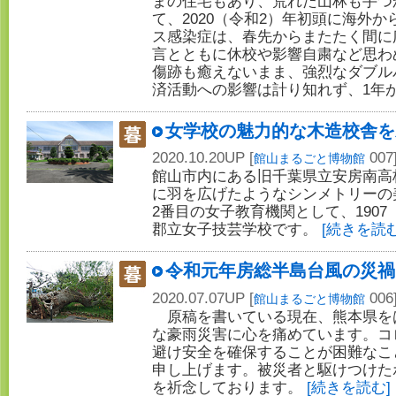
まの住宅もあり、荒れた山林も手つ
て、2020（令和2）年初頭に海外
ス感染症は、春先からまたたく間に
言とともに休校や影響自粛など思わ
傷跡も癒えないまま、強烈なダブル
済活動への影響は計り知れず、1年
女学校の魅力的な木造校舎を
2020.10.20UP [
007
館山まるごと博物館
館山市内にある旧千葉県立安房南高
に羽を広げたようなシンメトリーの
2番目の女子教育機関として、1907
郡立女子技芸学校です。
[続きを読む
令和元年房総半島台風の災禍
2020.07.07UP [
006
館山まるごと博物館
原稿を書いている現在、熊本県を
な豪雨災害に心を痛めています。コ
避け安全を確保することが困難なこ
申し上げます。被災者と駆けつけた
を祈念しております。
[続きを読む]