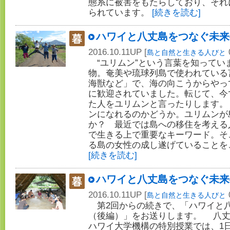
態系に被害をもたらしており、それ
られています。
[続きを読む]
ハワイと八丈島をつなぐ未来
2016.10.11UP [
島と自然と生きる人びと
“ユリムン”という言葉を知ってい
物。奄美や琉球列島で使われている
海獣など」で、海の向こうからやっ
に歓迎されていました。転じて、今
た人をユリムンと言ったりします。
ンになれるのかどうか。ユリムンが
か？ 最近では島への移住を考える
で生きる上で重要なキーワード。そ
る島の女性の成し遂げていることを
[続きを読む]
ハワイと八丈島をつなぐ未来
2016.10.11UP [
島と自然と生きる人びと
第2回からの続きで、「ハワイと
（後編）」をお送りします。 八丈
ハワイ大学機構の特別授業では、1