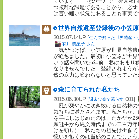
ています。 その一方で、外来種問
つ複雑な課題であることから、必ず
は言い難い状況にあることも事実
世界自然遺産登録後の小笠原
2015.07.14UP [
住んで知った世界遺産・
有川 美紀子 さん
気がつけば、小笠原が世界自然遺
が経ちました。最初に小笠原が世界
いう話を聞いた6年前、私はあまり
なりませんでした。登録されようが
然の底力は変わらないと思っていた
森に育てられた私たち
2015.06.30UP [
001]
週末は森で暮らす
風が爽やかに吹き抜ける自然林の
気持ちに満たされます。私たちが、
を手にしはじめたのは、たかだか25
類誕生から縄文時代までの二百万年
けを頼りに、私たちの祖先は生きて
憶いを抱くのは当然のことでしょ