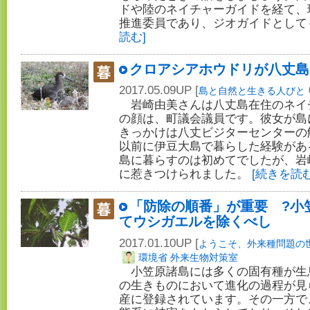
ドや陸のネイチャーガイドを経て、
推進委員であり、ジオガイドとして
読む]
クロアシアホウドリが八丈島
2017.05.09UP [
島と自然と生きる人びと
岩崎由美さんは八丈島在住のネイ
の顔は、町議会議員です。彼女が島
きっかけは八丈ビジターセンターの
以前に伊豆大島で暮らした経験があ
島に暮らすのは初めてでしたが、岩
に惹きつけられました。
[続きを読む
「防除の順番」が重要 ?小
てウシガエルを除くべし
2017.01.10UP [
ようこそ、外来種問題の
環境省 外来生物対策室
小笠原諸島には多くの固有種が生
の生きものにおいて進化の過程が見
産に登録されています。その一方で