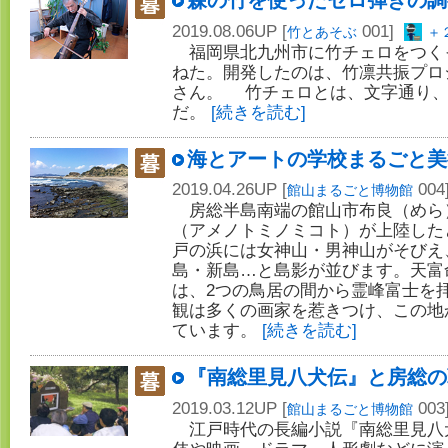
森の竹を使ったセロ弾きの調
2019.08.06UP [
001]
竹とあそぶ
＋
福岡県北九州市に竹チェロをつく
ねた。開発したのは、竹凛共振プロ
さん。 竹チェロとは、文字通り、
だ。
[続きを読む]
海とアートの学校まるごと美
2019.04.26UP [
004
館山まるごと博物館
房総半島南端の館山市布良（めら
（アメノトミノミコト）が上陸した
戸の浜には女神山・男神山がそびえ
島・新島…と島影が並びます。天富
は、2つの鳥居の間から霊峰富士を
観は多くの画家を惹きつけ、この地
ています。
[続きを読む]
『南総里見八犬伝』と房総の
2019.03.12UP [
003
館山まるごと博物館
江戸時代の長編小説『南総里見八