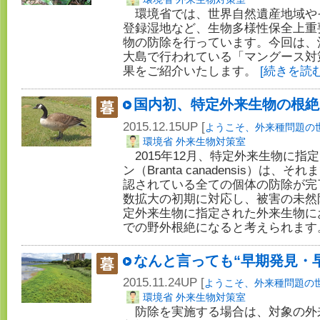
環境省では、世界自然遺産地域や
登録湿地など、生物多様性保全上重
物の防除を行っています。今回は、
大島で行われている「マングース対
果をご紹介いたします。
[続きを読む
国内初、特定外来生物の根絶
2015.12.15UP [
ようこそ、外来種問題の
環境省 外来生物対策室
2015年12月、特定外来生物に指
ン（Branta canadensis）は
認されている全ての個体の防除が完
数拡大の初期に対応し、被害の未然
定外来生物に指定された外来生物に
での野外根絶になると考えられま
なんと言っても“早期発見・
2015.11.24UP [
ようこそ、外来種問題の
環境省 外来生物対策室
防除を実施する場合は、対象の外