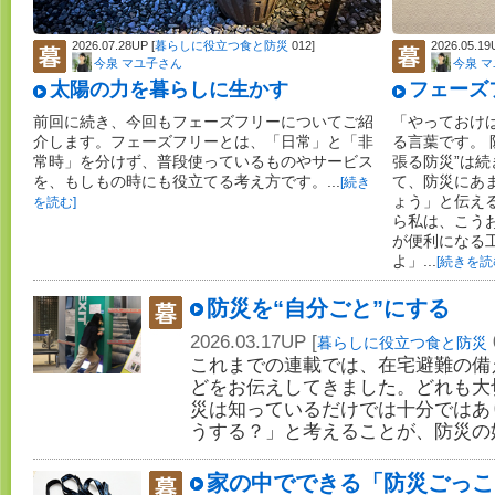
2026.07.28UP [
暮らしに役立つ食と防災
012]
2026.05.19
今泉 マユ子さん
今泉 
太陽の力を暮らしに生かす
フェーズ
前回に続き、今回もフェーズフリーについてご紹
「やっておけ
介します。フェーズフリーとは、「日常」と「非
る言葉です。 
常時」を分けず、普段使っているものやサービス
張る防災”は
を、もしもの時にも役立てる考え方です。...
て、防災にあ
[続き
ょう」と伝え
を読む]
ら私は、こう
が便利になる
よ」...
[続きを読
防災を“自分ごと”にする
2026.03.17UP [
暮らしに役立つ食と防災
これまでの連載では、在宅避難の備
どをお伝えしてきました。どれも大
災は知っているだけでは十分ではあ
うする？」と考えることが、防災の
家の中でできる「防災ごっこ