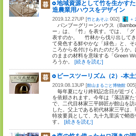
地域資源として竹を生かすた
造農業用ハウスをデザイン
2019.12.27UP [
002]
竹とあそぶ
＋
バンブーグリーンハウス（Bamboo G
ー」は、「竹」を表す。では、「グ
表すのか。 竹林から伐り出してき
て発色する鮮やかな「緑色」と、そ
ころから名付けられたのだろうか。
のままの材料を意味する「Green 
ろうか。
[続きを読む]
ピースツーリズム（2）-本土
2019.08.13UP [
005
館山まるごと博物館
毎年夏になり終戦記念日が近づく
を依頼されます。今年は『落語家た
で、二代目林家三平師匠が館山を訪
した。父上である初代林家三平は、
特攻要員として、九十九里浜で蛸壺
す。
[続きを読む]