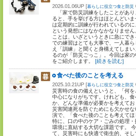
2026.01.06UP [
暮らしに役立つ食と防災
「家で防災訓練をしたことがあり
ると、手を挙げる方はほとんどいま
は定期的に訓練が行われているのに
という発想にはなかなかなりません
ことは、いざというときに急にでき
での練習はとても大事で、一人暮ら
え「訓練」と聞くと身構えてしまい
るのが「防災ごっこ」。今回は家の
をご紹介します。
[続きを読む]
食べた後のことを考える
2025.10.21UP [
暮らしに役立つ食と防災
災害時の食の備えというと、「何を
中心になりがちです。けれども、食
か、どんな準備が必要かを考えてお
災害関連死を防ぐためにも欠かせな
演で、「食べた後のことも考えてほ
特に、口の中のケア・ごみの処理・
環境に直結する大切な課題です。 
て、災害時にも快適で衛生的、そし