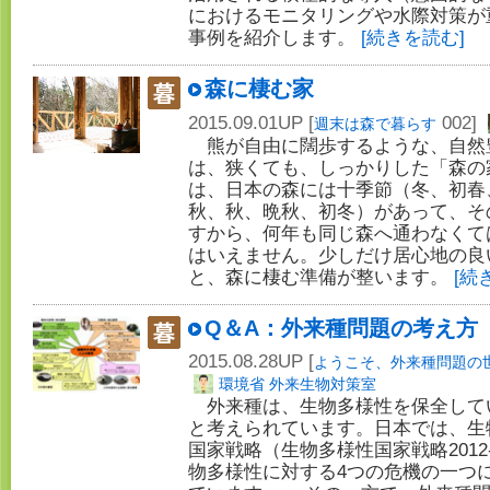
におけるモニタリングや水際対策が
事例を紹介します。
[続きを読む]
森に棲む家
2015.09.01UP [
002]
週末は森で暮らす
熊が自由に闊歩するような、自然
は、狭くても、しっかりした「森の
は、日本の森には十季節（冬、初春
秋、秋、晩秋、初冬）があって、そ
すから、何年も同じ森へ通わなくて
はいえません。少しだけ居心地の良
と、森に棲む準備が整います。
[続
Q＆A：外来種問題の考え方
2015.08.28UP [
ようこそ、外来種問題の
環境省 外来生物対策室
外来種は、生物多様性を保全して
と考えられています。日本では、生
国家戦略（生物多様性国家戦略2012
物多様性に対する4つの危機の一つ