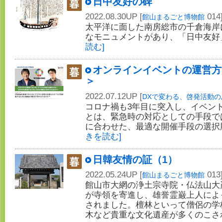
日中友好の碑
2022.08.30UP [
014
館山まるごと博物館
太平洋に面した南房総市の千倉海岸
なモニュメントがあり、「日中友好
読む]
オンラインイベントの運営方
＞
2022.07.12UP [
DXで変わる、啓発活動の
コロナ禍も3年目に突入し、イベン
とは、緊急時の対応としての手段で
に合わせた、最適な開催手段の選択
きを読む]
日韓友情の証（1）
2022.05.24UP [
013
館山まるごと博物館
館山市大網の浄土宗寺院・仏法山大
が寺領を寄進し、雄誉霊巌上人によっ
されました。檀林といって僧侶の学
木など貴重な文化遺産が多くのこさ