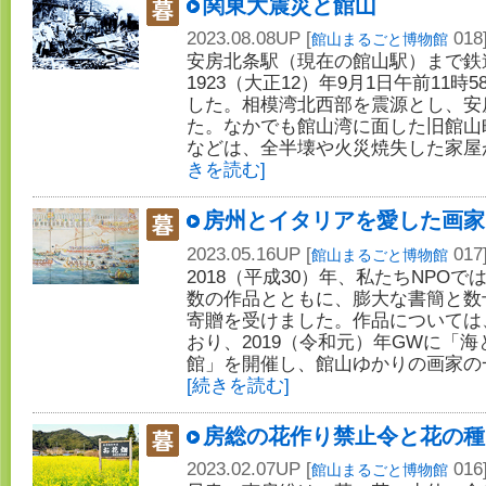
関東大震災と館山
2023.08.08UP [
018
館山まるごと博物館
安房北条駅（現在の館山駅）まで鉄
1923（大正12）年9月1日午前11時
した。相模湾北西部を震源とし、安
た。なかでも館山湾に面した旧館山
などは、全半壊や火災焼失した家屋
きを読む]
房州とイタリアを愛した画家
2023.05.16UP [
017
館山まるごと博物館
2018（平成30）年、私たちNPO
数の作品とともに、膨大な書簡と数
寄贈を受けました。作品については、
おり、2019（令和元）年GWに「
館」を開催し、館山ゆかりの画家の
[続きを読む]
房総の花作り禁止令と花の種
2023.02.07UP [
016
館山まるごと博物館