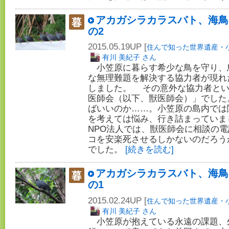
アカガシラカラスバト、海鳥の
の2
2015.05.19UP [
住んで知った世界遺産・
有川 美紀子 さん
小笠原に暮らす希少な鳥を守り、
な無理難題を解決する協力者が現れ
しました。 その意外な協力者とい
医師会（以下、獣医師会）」でした
ばいいのか……。小笠原の島内では
を考えては悩み、行き詰まっていま
NPO法人では、獣医師会に相談の
コを安楽死させるしかないのだろう
でした。
[続きを読む]
アカガシラカラスバト、海鳥の
の1
2015.02.24UP [
住んで知った世界遺産・
有川 美紀子 さん
小笠原が抱えている永遠の課題、