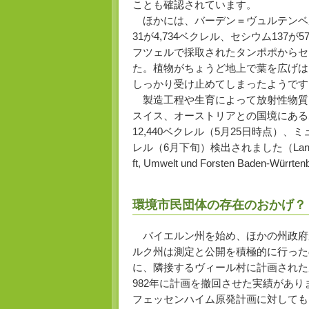
ことも確認されています。
ほかには、バーデン＝ヴュルテンベ
31が4,734ベクレル、セシウム137
フツェルで採取されたタンポポからセシウ
た。植物がちょうど地上で葉を広げは
しっかり受け止めてしまったようです
製造工程や生育によって放射性物質
スイス、オーストリアとの国境にあるボ
12,440ベクレル（5月25日時点）、ミ
レル（6月下旬）検出されました（Landesberichte
ft, Umwelt und Forsten Baden-Würrten
環境市民団体の存在のおかげ？
バイエルン州を始め、ほかの州政府
ルク州は測定と公開を積極的に行った
に、隣接するヴィール村に計画された原
982年に計画を撤回させた実績があり
フェッセンハイム原発計画に対しても