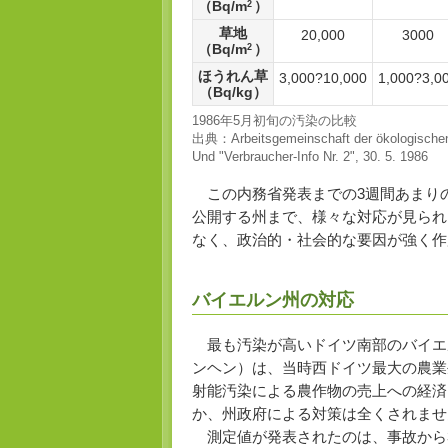
（Bq/m
）
2
草地
20,000
3000
（Bq/m
）
2
ほうれん草
3,000?10,000
1,000?3,0
（Bq/kg）
1986年5月初旬の汚染の比較
出典：Arbeitsgemeinschaft der ökologischen Fo
Und "Verbraucher-Info Nr. 2", 30. 5. 1986
この内務省発表までの3週間あまり
公開する州まで、様々な対応が見られ
なく、政治的・社会的な要因が強く作
バイエルン州の対応
最も汚染が高いドイツ南部のバイエ
ンヘン）は、当時西ドイツ最大の農業
射能汚染による農作物の売上への経済
か、州政府による対策は全くされませ
測定値が発表されたのは、事故から