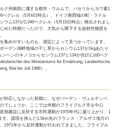
ルク州南部に属する都市・ウルムで、パセリからヨウ素1
が576ベクレル（5月6日時点）、ドイツ南西端の町・ラドル
ム137が2,340ベクレル（5月15日時点）検出されまし
じめた時期だったので、大気から降下する放射性物質を
。
を集めやすいものも、測定によって見つかっています。
ーデン湖畔地域の干し草からセシウム137が1kgあたり
ュンヘンのキノコからセシウム137と134が合計2,100ベク
 des Ministeriums für Ernährung, Landwirtscha
berg, Mai bis Juli 1986）。
が対応しなかった初期に、なぜバーデン・ヴュルテンベ
のでしょうか。ここでは州都のフライブルク市を中心
発建設に反対する市民運動が1970年代に盛り上がり、1
ます。国境を挟んだ1.5km先のフランス・アルザス地方の
、1971年から反対運動が行われてきました。フライブル