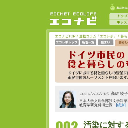
エコナビTOP
連載コラム「エコレポ」
暮ら
高雄 綾子
日本大学文理学部独文学科卒
教育学研究科博士課...
[続き]
汚染に対す