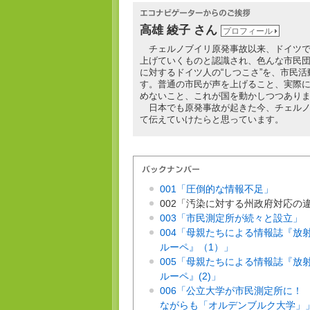
高雄 綾子 さん
プロフィール
チェルノブイリ原発事故以来、ドイツで
上げていくものと認識され、色んな市民
に対するドイツ人の“しつこさ”を、市民
す。普通の市民が声を上げること、実際
めないこと、これが国を動かしつつあり
日本でも原発事故が起きた今、チェルノ
て伝えていけたらと思っています。
001「圧倒的な情報不足」
002「汚染に対する州政府対応の
003「市民測定所が続々と設立」
004「母親たちによる情報誌『放
ルーペ』（1）」
005「母親たちによる情報誌『放
ルーペ』(2)」
006「公立大学が市民測定所に！
ながらも「オルデンブルク大学」