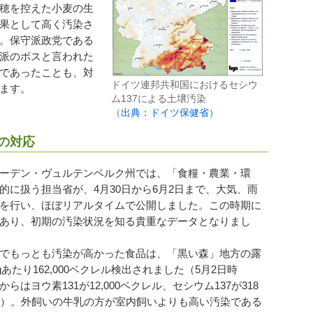
穂を控えた小麦の生
果として高く汚染さ
。保守派政党である
派のボスと言われた
であったことも、対
ドイツ連邦共和国におけるセシウ
ます。
ム137による土壌汚染
（
出典：ドイツ保健省）
の対応
ーデン・ヴュルテンベルク州では、「食糧・農業・環
に扱う担当省が、4月30日から6月2日まで、大気、雨
を行い、ほぼリアルタイムで公開しました。この時期に
あり、初期の汚染状況を知る貴重なデータとなりまし
でもっとも汚染が高かった食品は、「黒い森」地方の露
あたり162,000ベクレル検出されました（5月2日時
ヨウ素131が12,000ベクレル、セシウム137が318
点）。外飼いの牛乳の方が室内飼いよりも高い汚染である