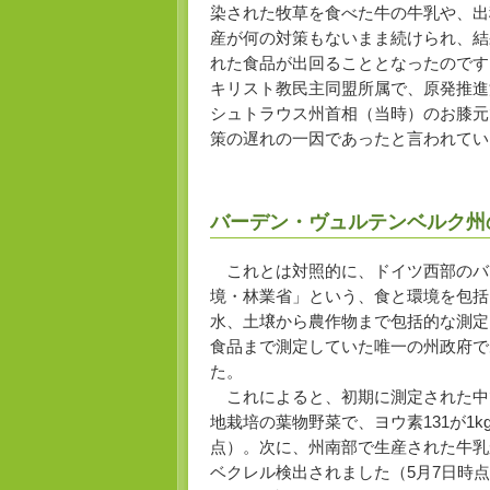
染された牧草を食べた牛の牛乳や、出
産が何の対策もないまま続けられ、結
れた食品が出回ることとなったのです
キリスト教民主同盟所属で、原発推進
シュトラウス州首相（当時）のお膝元
策の遅れの一因であったと言われてい
バーデン・ヴュルテンベルク州
これとは対照的に、ドイツ西部のバ
境・林業省」という、食と環境を包括的
水、土壌から農作物まで包括的な測定
食品まで測定していた唯一の州政府で
た。
これによると、初期に測定された中
地栽培の葉物野菜で、ヨウ素131が1kg
点）。次に、州南部で生産された牛乳からは
ベクレル検出されました（5月7日時