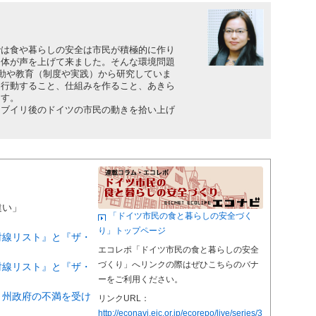
は食や暮らしの安全は市民が積極的に作り
団体が声を上げて来ました。そんな環境問題
活動や教育（制度や実践）から研究していま
に行動すること、仕組みを作ること、あきら
ます。
ブイリ後のドイツの市民の動きを拾い上げ
違い」
「ドイツ市民の食と暮らしの安全づく
り」トップページ
射線リスト』と『ザ・
エコレポ「ドイツ市民の食と暮らしの安全
づくり」へリンクの際はぜひこちらのバナ
射線リスト』と『ザ・
ーをご利用ください。
 州政府の不満を受け
リンクURL：
」
http://econavi.eic.or.jp/ecorepo/live/series/3