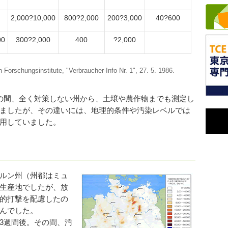
2,000?10,000
800?2,000
200?3,000
40?600
00
300?2,000
400
?2,000
rschungsinstitute, "Verbraucher-Info Nr. 1", 27. 5. 1986.
の間、全く対策しない州から、土壌や農作物までも測定し
ましたが、その違いには、地理的条件や汚染レベルでは
用していました。
ルン州（州都はミュ
生産地でしたが、放
的打撃を配慮したの
んでした。
3週間後。その間、汚