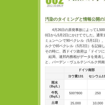
2012.10.09UP
汚染のタイミングと情報公開の
4月26日の原発事故によって1,50
0日から5月2日にかけてでした。通常
ミュンヘンで90ベクレル（5月1日）
ルクで65ベクレル（5月2日）を記
その時に、西ドイツ政府は「ドイツに
結局、連邦内務相がデータを発表した
と、バーデン・ヴュルテンベルク州南
ドイツ南部
ヨウ素131
セシウム13
雨水
（Bq/L）
牛乳
500?800
250
（Bq/L）
土壌
25,000
10,000