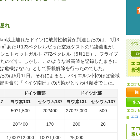
遅れ
0km以上離れたドイツに放射性物質が到達したのは、4月3
ゲス
3
1m
あたり1?3ベクレルだった空気ダストの汚染濃度が、
、シュトゥットガルトで72ベクレル（5月1日）、フライブ
録したのです。しかし、このような最高値を記録したまさに
は危機はない」として警報解除を行ったのでした。
のは5月11日。それによると、バイエルン州のほぼ全域
部を含む「ドイツ南部」の汚染がとりわけ顕著でした。
ドイツ西部
ドイツ北部
7
ヨウ素131
セシウム137
ヨウ素131
セシウム137
50?1,500
20?400
270?7,000
500
エコ
20?400
170
200
20
1,000?12,000
100?1,000
?5,000