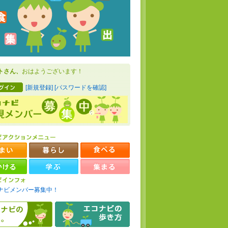
トさん、
おはようございます！
[新規登録]
[パスワードを確認]
ナビメンバー募集中！