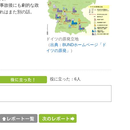
事故後にも劇的な政
れはまた別の話。
ドイツの原発立地
（
出典：BUNDホームページ「ド
イツの原発」
）
役に立った：
6
人