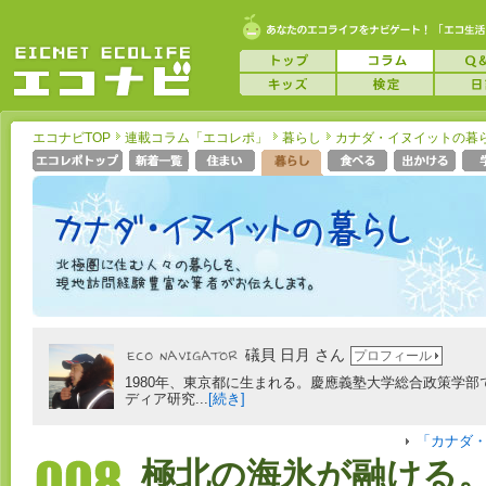
エコナビTOP
連載コラム「エコレポ」
暮らし
カナダ・イヌイットの暮
礒貝 日月 さん
プロフィール
1980年、東京都に生まれる。慶應義塾大学総合政策学部
ディア研究...
[続き]
「カナダ
極北の海氷が融ける