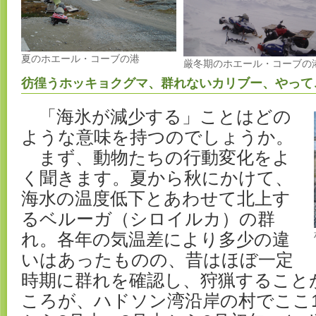
夏のホエール・コーブの港
厳冬期のホエール・コーブの
彷徨うホッキョクグマ、群れないカリブー、やって
「海氷が減少する」ことはどの
ような意味を持つのでしょうか。
まず、動物たちの行動変化をよ
く聞きます。夏から秋にかけて、
海水の温度低下とあわせて北上す
るベルーガ（シロイルカ）の群
れ。各年の気温差により多少の違
いはあったものの、昔はほぼ一定
時期に群れを確認し、狩猟すること
ころが、ハドソン湾沿岸の村でここ1