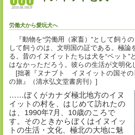
2010.08.10UP
労働犬から愛玩犬へ
『動物を“労働用（家畜）”として飼うの
して飼うのは、文明国の証である。極論
る。昔のイヌイットたちは犬を“ペット”
はなかっただろう。彼らの生活が文明化
[拙著『ヌナブト イヌイットの国その
の旅』（清水弘文堂書房刊）]
……ぼくがカナダ極北地方のイヌ
イットの村を、はじめて訪れたの
は、1990年7月、10歳のころで
す。そのときからぼくはイヌイッ
トの生活・文化、極北の大地に魅