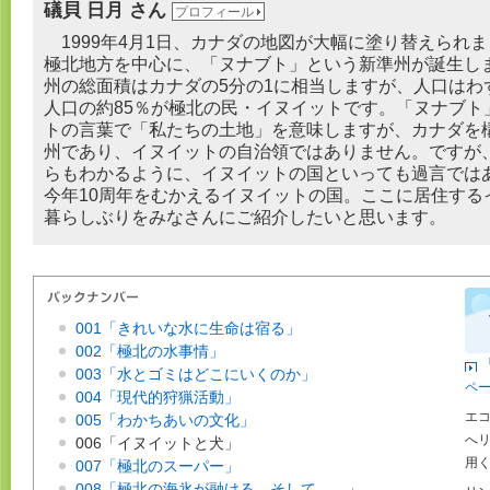
礒貝 日月 さん
プロフィール
1999年4月1日、カナダの地図が大幅に塗り替えられ
極北地方を中心に、「ヌナブト」という新準州が誕生し
州の総面積はカナダの5分の1に相当しますが、人口はわ
人口の約85％が極北の民・イヌイットです。「ヌナブト
トの言葉で「私たちの土地」を意味しますが、カナダを
州であり、イヌイットの自治領ではありません。ですが
らもわかるように、イヌイットの国といっても過言では
今年10周年をむかえるイヌイットの国。ここに居住する
暮らしぶりをみなさんにご紹介したいと思います。
001「きれいな水に生命は宿る」
002「極北の水事情」
003「水とゴミはどこにいくのか」
ペ
004「現代的狩猟活動」
エ
005「わかちあいの文化」
へ
006「イヌイットと犬」
用
007「極北のスーパー」
008「極北の海氷が融ける。そして……」