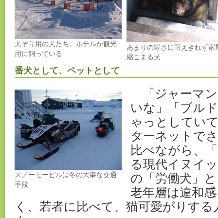
犬ぞり用の犬たち。ホテルが観光
あまりの寒さに耐えきれず家
用に飼っている
縮こまる犬
番犬として、ペットとして
「ジャーマン
いな」「ブル
ゃっとしてい
ターネットでさ
比べながら、「
る現代イヌイッ
スノーモービルは冬の大事な交通
の「労働犬」と
手段
老年層は違和感
く、若者に比べて、猫可愛がりする