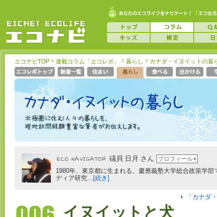
エコナビTOP
連載コラム「エコレポ」
暮らし
カナダ・イヌイットの暮
礒貝 日月 さん
プロフィール
1980年、東京都に生まれる。慶應義塾大学総合政策学部
ディア研究...
[続き]
「カナダ
イヌイットと犬