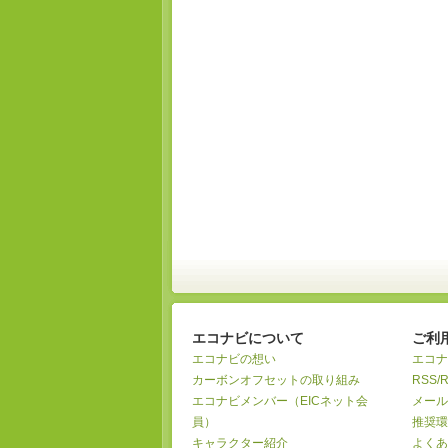
エコナビについて
ご利
エコナビの想い
エコナ
カーボンオフセットの取り組み
RSS/
エコナビメンバー（EICネット会
メール
員）
推奨環
キャラクター紹介
よくあ