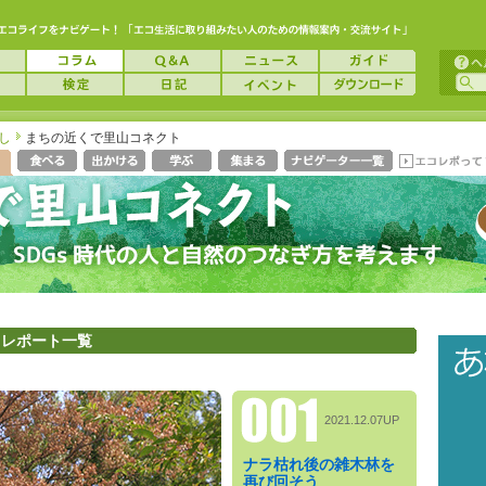
し
まちの近くで里山コネクト
 レポート一覧
2021.12.07UP
ナラ枯れ後の雑木林を
再び回そう