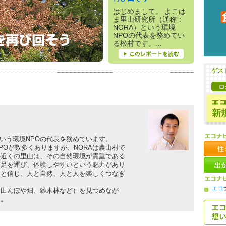
はじめまして。 よこは
ま里山研究所（通称：
NORA）という環境
NPOの代表を務めてい
る松村です。...
ゲス
いう環境NPOの代表を務めています。
Oが数多くありますが、NORAは農山村で
の近くの里山は、その自然環境が貴重である
に足を運び、体験しやすいという魅力があり
ると信じ、人と自然、人と人を楽しくつなぎ
エコ
田んぼや畑、雑木林など）を見つめなが
す。