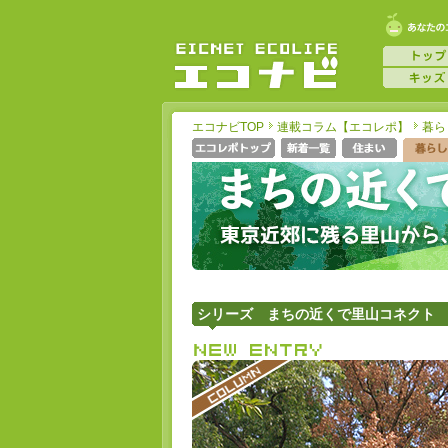
エコナビTOP
連載コラム【エコレポ】
暮ら
シリーズ まちの近くで里山コネクト