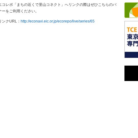
エコレポ「まちの近くで里山コネクト」へリンクの際はぜひこちらのバ
ナーをご利用ください。
リンクURL：
http://econavi.eic.or.jp/ecorepo/live/series/65