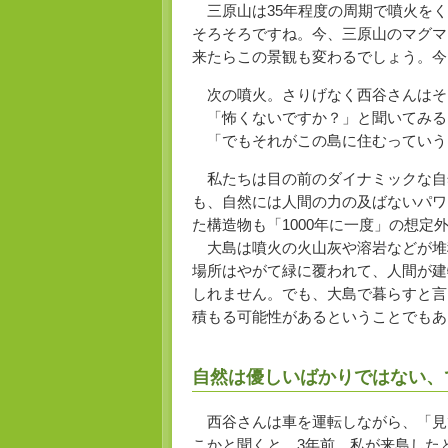
三原山は35年程度の周期で噴火をく
そろそろですね。今、三原山のマグマ
来たらこの景観も変わるでしょう。今
次の噴火。さりげなく西谷さんはそ
「怖くないですか？」と聞いてみる
「でもそれがこの島に住むっていう
私たちは目の前のダイナミックな自
も、自然には人間の力の及ばないパワ
た構造物も「1000年に一度」の想
大島は噴火の火山灰や溶岩などが堆
場所はやがて緑に覆われて、人間が建
しれません。でも、大島で暮らすと言
積もる可能性があるということでもあ
自然は優しいばかりではない、
西谷さんは車を運転しながら、「見
こかと聞くと、3年前、私が来島した