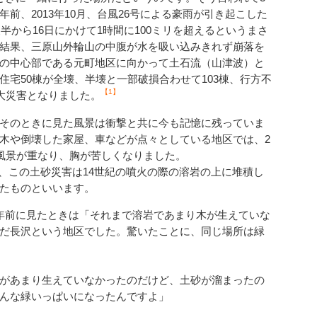
前、2013年10月、台風26号による豪雨が引き起こした
夜半から16日にかけて1時間に100ミリを超えるというまさ
結果、三原山外輪山の中腹が水を吸い込みきれず崩落を
の中心部である元町地区に向かって土石流（山津波）と
宅50棟が全壊、半壊と一部破損合わせて103棟、行方不
【1】
う大災害となりました。
そのときに見た風景は衝撃と共に今も記憶に残っていま
木や倒壊した家屋、車などが点々としている地区では、2
の風景が重なり、胸が苦しくなりました。
、この土砂災害は14世紀の噴火の際の溶岩の上に堆積し
たものといいます。
年前に見たときは「それまで溶岩であまり木が生えていな
だ長沢という地区でした。驚いたことに、同じ場所は緑
があまり生えていなかったのだけど、土砂が溜まったの
んな緑いっぱいになったんですよ」