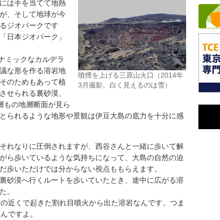
には手を当てて地熱
が、そして地球が今
るジオパークです
「日本ジオパーク」
イナミックなカルデラ
議な形を作る溶岩地
噴煙を上げる三原山火口（2014年
そのためもあって植
3月撮影。白く見えるのは雪）
させられる裏砂漠、
0層もの地層断面が見ら
とられるような地形や景観は伊豆大島の底力を十分に感
それなりに圧倒されますが、西谷さんと一緒に歩いて解
がら歩いているような気持ちになって、大島の自然の迫
だ歩いただけでは分からない視点ももらえます。
裏砂漠へ行くルートを歩いていたとき、途中に広がる溶
た。
この近くで起きた割れ目噴火から出た溶岩なんです。つま
たんですよ。