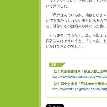
などというのだ。さらに続けていっ
いう声でした。
「私の住んでいる家、補修しなきゃ
ができるかもしれない場所にあるので
ら、補修するのは噴火が終わった後に
引っ越そうでもなく、島から出よう
西谷さんはそういうと、「じゃあ、も
いかけてきたのでした。
【1】
東京都建設局「伊豆大島土砂
http://www.kensetsu.metro.tokyo.jp
【2】
国土交通省「平成25年台風第
http://www.mlit.go.jp/river/bousai/s