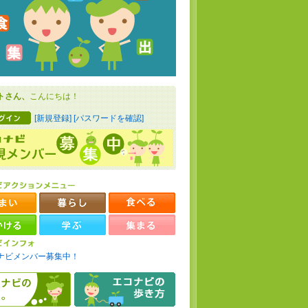
トさん、
こんにちは！
[新規登録]
[パスワードを確認]
ナビメンバー募集中！