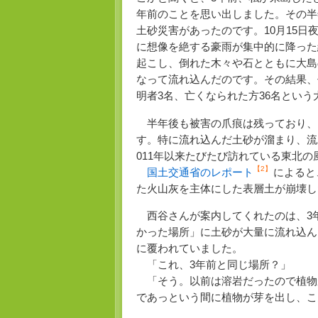
年前のことを思い出しました。その半年
土砂災害があったのです。10月15日
に想像を絶する豪雨が集中的に降った
起こし、倒れた木々や石とともに大島
なって流れ込んだのです。その結果、住
明者3名、亡くなられた方36名とい
半年後も被害の爪痕は残っており、
す。特に流れ込んだ土砂が溜まり、流
011年以来たびたび訪れている東北
【2】
国土交通省のレポート
によると
た火山灰を主体にした表層土が崩壊し
西谷さんが案内してくれたのは、3
かった場所」に土砂が大量に流れ込ん
に覆われていました。
「これ、3年前と同じ場所？」
「そう。以前は溶岩だったので植物
であっという間に植物が芽を出し、こ