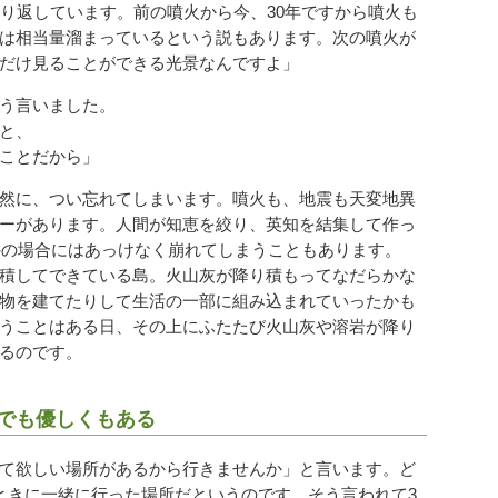
り返しています。前の噴火から今、30年ですから噴火も
は相当量溜まっているという説もあります。次の噴火が
だけ見ることができる光景なんですよ」
う言いました。
と、
ことだから」
然に、つい忘れてしまいます。噴火も、地震も天変地異
ーがあります。人間が知恵を絞り、英知を結集して作っ
定外の場合にはあっけなく崩れてしまうこともあります。
積してできている島。火山灰が降り積もってなだらかな
物を建てたりして生活の一部に組み込まれていったかも
うことはある日、その上にふたたび火山灰や溶岩が降り
るのです。
でも優しくもある
て欲しい場所があるから行きませんか」と言います。ど
ときに一緒に行った場所だというのです。そう言われて3