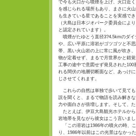
で今も火口から噴煙を上げ、火口近く
を感じられる場所もあり、まさに火山
も生きている星であることを実感でき
（大島は日本ジオパーク委員会により
と認定されています）。
噴煙がたゆとう直径3?4.5kmのダ
や、広い平原に溶岩がゴツゴツと不思
帯、黒い火山岩の上に常に風が吹き、
物が定着せず、まるで月世界かと錯覚
工事の途中で意図せず発見された10
れる間伏の地層切断面など、あっけに
じさせてくれます。
これらの自然は単独で歩いて見ても
説を聞くと、まるで物語を読み解きな
力や面白さが倍増します。そして、た
たとえば、伊豆大島観光ホテルから
岩地帯を見ながら彼女はこう言いまし
「この溶岩は1986年の噴火の時、
り、1986年以前はこの光景はなかっ