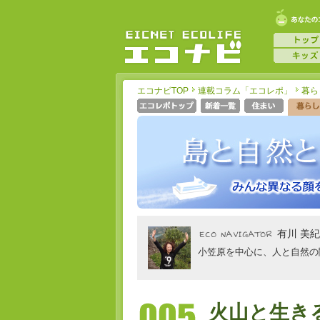
エコナビTOP
連載コラム「エコレポ」
暮ら
有川 美紀
小笠原を中心に、人と自然の関
火山と生き