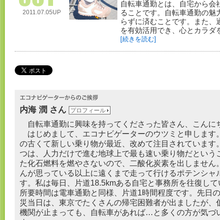
自転車通勤とは、自宅から会
2011.07.05UP
ることです。自転車通勤の魅
らずに済むことです。また、
を有効活用でき、心とカラダを
[続きを読む]
内海 潤 さん
プロフィール
自転車通勤に興味を持ってくださった皆さん、こんに
はじめまして、エコナビゲーターのウツミと申します
の古くて新しい乗り物が最近、改めて注目されています
つは、人力だけで進む地球上で最も速い乗り物だという
た化石燃料を燃やさないので、二酸化炭素を出しません
んが思っている以上に遠くまで走って行けるポテンシャ
す。私は毎日、片道18.5kmある自宅と事務所を往復し
所要時間は電車通勤と同様、片道1時間程度です。先日
災当日は、東京でたくさんの帰宅困難者が出ましたが、
機関が止まっても、自転車があれば…と多くの方が気づ