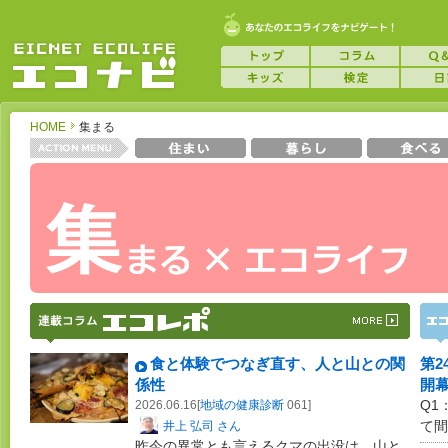
HOME
集まる
食と体験でつなぎ直す、人と山との関
第2
係性
開
Q1
2026.06.16[
地域の健康診断
061]
て間
井上 弘司 さん
昨今の異常とも言えるクマの出没は、山と