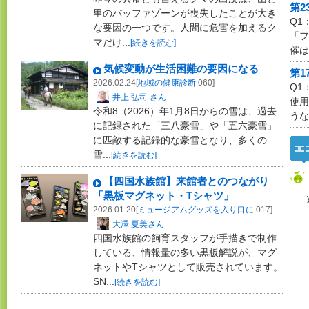
第2
里のバッファゾーンが喪失したことが大き
Q1
な要因の一つです。人間に危害を加えるク
「フ
マだけ...
[続きを読む]
催は
気候変動が生活困難の要因になる
第1
2026.02.24[
地域の健康診断
060]
Q1
井上 弘司 さん
使用
令和8（2026）年1月8日からの雪は、過去
うな
に記録された「三八豪雪」や「五六豪雪」
に匹敵する記録的な豪雪となり、多くの
雪...
[続きを読む]
【四国水族館】来館者とのつながり
「黒板マグネット・Tシャツ」
2026.01.20[
ミュージアムグッズを入り口に
017]
大澤 夏美さん
四国水族館の飼育スタッフが手描きで制作
している、情報量の多い黒板解説が、マグ
ネットやTシャツとして販売されています。
SN...
[続きを読む]