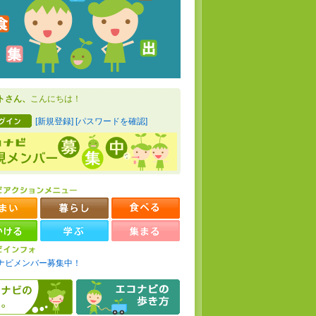
トさん、
こんにちは！
[新規登録]
[パスワードを確認]
ナビメンバー募集中！