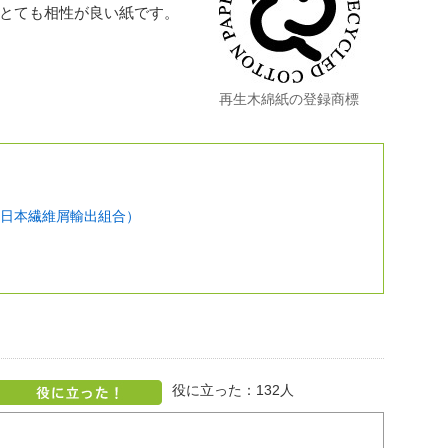
とても相性が良い紙です。
再生木綿紙の登録商標
日本繊維屑輸出組合）
役に立った：
132
人