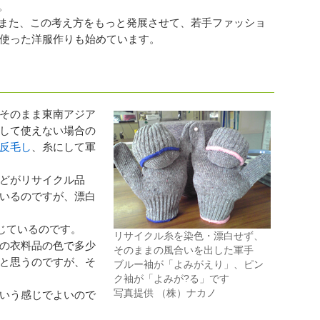
。
た、この考え方をもっと発展させて、若手ファッショ
使った洋服作りも始めています。
そのまま東南アジア
して使えない場合の
反毛し
、糸にして軍
どがリサイクル品
いるのですが、漂白
じているのです。
リサイクル糸を染色・漂白せず、
の衣料品の色で多少
そのままの風合いを出した軍手
と思うのですが、そ
ブルー袖が「よみがえり」、ピン
ク袖が「よみが?る」です
写真提供 （株）ナカノ
いう感じでよいので