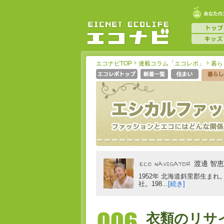
エコナビTOP
連載コラム「エコレポ」
暮ら
渡邊 智恵
1952年 北海道斜里郡生ま
社。198...
[続き]
衣類のリサ