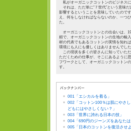
私がオーガニックコットンのビジネスに
それは、ただ単に“７世代”という意味だ
影響するということを意味していたので
え、何をしなければならないのか、一つ
た。
オーガニックコットンとの出会いは、19
頼で、オーガニックコットンの生地の輸
材の代表でもあるコットンの実情を知れ
環境にも人にも優しくはありませんでし
この現状を多くの皆さんに知っていただ
ただくための仕事が、そこにあるように思
フワークとして、オーガニックコットン
す。
001「エシカルを着る」
002「コットン100％は肌にやさ
どもにはやさしくない？」
003「世界に誇れる日本の技」
004「690円のジーンズをあなた
005「日本のコットンを復活させ