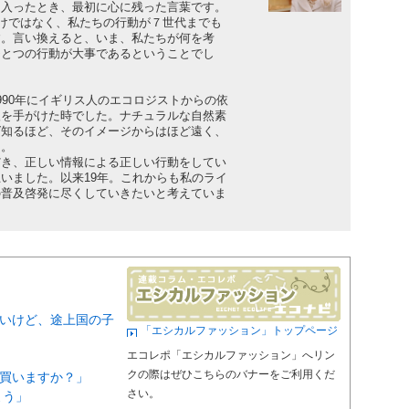
入ったとき、最初に心に残った言葉です。
けではなく、私たちの行動が７世代までも
す。言い換えると、いま、私たちが何を考
ひとつの行動が大事であるということでし
90年にイギリス人のエコロジストからの依
入を手がけた時でした。ナチュラルな自然素
ば知るほど、そのイメージからはほど遠く、
た。
き、正しい情報による正しい行動をしてい
いました。以来19年。これからも私のライ
の普及啓発に尽くしていきたいと考えていま
しいけど、途上国の子
「エシカルファッション」トップページ
エコレポ「エシカルファッション」へリン
クの際はぜひこちらのバナーをご利用くだ
は買いますか？」
さい。
よう」