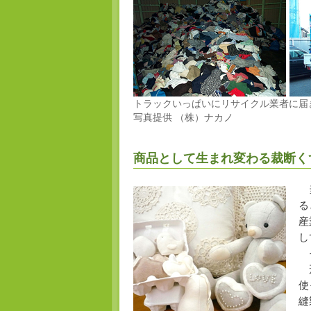
トラックいっぱいにリサイクル業者に届
写真提供 （株）ナカノ
商品として生まれ変わる裁断く
当
る
産
し
そ
形
使
縫