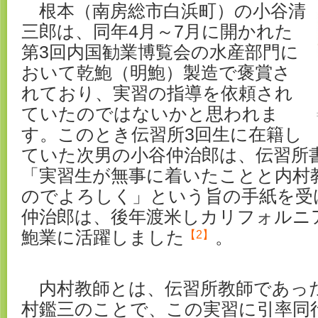
根本（南房総市白浜町）の小谷清
三郎は、同年4月～7月に開かれた
第3回内国勧業博覧会の水産部門に
おいて乾鮑（明鮑）製造で褒賞さ
れており、実習の指導を依頼され
ていたのではないかと思われま
す。このとき伝習所3回生に在籍し
ていた次男の小谷仲治郎は、伝習所
「実習生が無事に着いたことと内村
のでよろしく」という旨の手紙を受
仲治郎は、後年渡米しカリフォルニ
鮑業に活躍しました
。
【2】
内村教師とは、伝習所教師であっ
村鑑三のことで、この実習に引率同