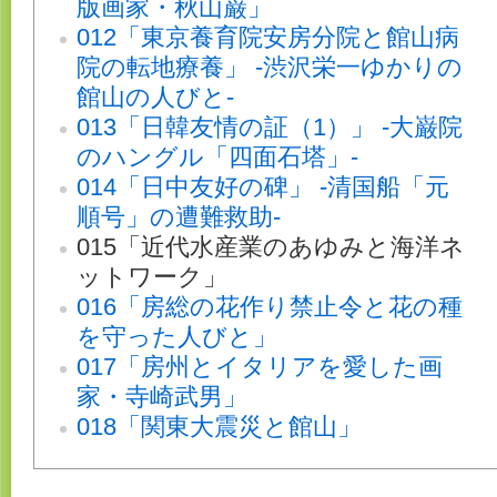
版画家・秋山巌」
012「東京養育院安房分院と館山病
院の転地療養」 -渋沢栄一ゆかりの
館山の人びと-
013「日韓友情の証（1）」 -大巌院
のハングル「四面石塔」-
014「日中友好の碑」 -清国船「元
順号」の遭難救助-
015「近代水産業のあゆみと海洋ネ
ットワーク」
016「房総の花作り禁止令と花の種
を守った人びと」
017「房州とイタリアを愛した画
家・寺崎武男」
018「関東大震災と館山」