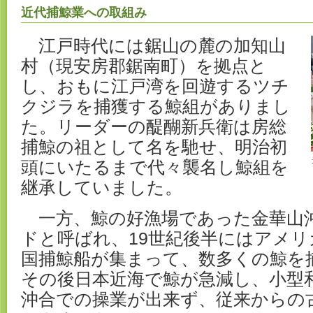
近代捕鯨業への取組み
江戸時代には鋸山の麓の加知山
村（現安房郡鋸南町）を拠点と
し、おもに江戸湾を回遊するツチ
クジラを捕獲する鯨組がありまし
た。リーダーの醍醐新兵衛は房総
捕鯨の祖として名を馳せ、明治初
頭にいたるまで代々襲名し鯨組を
継承していました。
一方、鯨の好漁場であった金華山
ドと呼ばれ、19世紀後半にはアメ
国捕鯨船が集まって、数多くの鯨を
その後日本近海で鯨が急減し、小型
沖合での操業が出来ず、従来からの