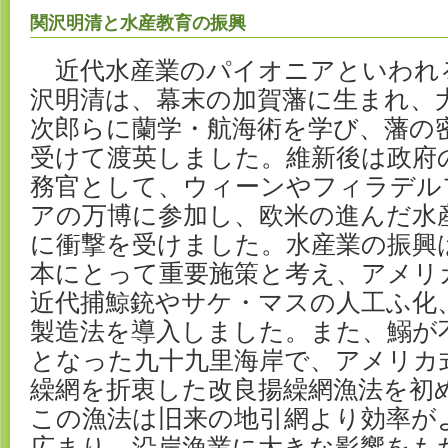
関沢明清と水産教育の振興
近代水産業のパイオニアといわれ
沢明清は、幕末の加賀藩に生まれ、
次郎らに蘭学・航海術を学び、藩の
受けて渡英しました。維新後は政府
務官として、ウィーンやフィラデル
アの万博に参加し、欧米の進んだ水
に衝撃を受けました。水産業の振興
本にとって重要施策と考え、アメリ
近代捕鯨銃やサケ・マスの人工ふ化
製造法を導入しました。また、鰯が
となった九十九里海岸で、アメリカ
繰網を折衷した改良揚繰網漁法を初
この漁法は旧来の地引網より効率が
広まり、沿岸漁業に大きな影響をも