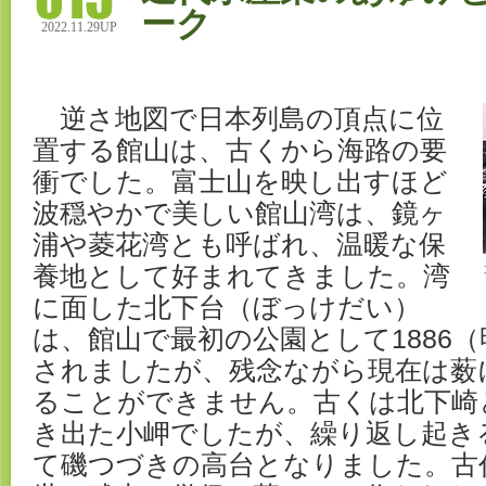
ーク
2022.11.29UP
逆さ地図で日本列島の頂点に位
置する館山は、古くから海路の要
衝でした。富士山を映し出すほど
波穏やかで美しい館山湾は、鏡ヶ
浦や菱花湾とも呼ばれ、温暖な保
養地として好まれてきました。湾
に面した北下台（ぼっけだい）
は、館山で最初の公園として1886（
されましたが、残念ながら現在は薮
ることができません。古くは北下崎
き出た小岬でしたが、繰り返し起き
て磯つづきの高台となりました。古