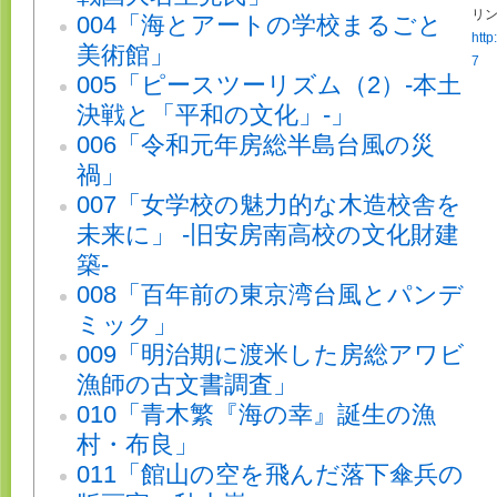
リン
004「海とアートの学校まるごと
http
美術館」
7
005「ピースツーリズム（2）-本土
決戦と「平和の文化」-」
006「令和元年房総半島台風の災
禍」
007「女学校の魅力的な木造校舎を
未来に」 -旧安房南高校の文化財建
築-
008「百年前の東京湾台風とパンデ
ミック」
009「明治期に渡米した房総アワビ
漁師の古文書調査」
010「青木繁『海の幸』誕生の漁
村・布良」
011「館山の空を飛んだ落下傘兵の