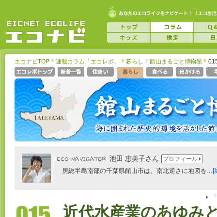
エコナビTOP
連載コラム「エコレポ」
暮らし
館山まるごと博物館
0
池田 恵美子さん
プロフィール
房総半島南部の千葉県館山市は、南北逆さに地図を...
[
近代水産業のあゆみ