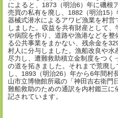
によると、1873（明治6）年に磯根
売買の私有を廃し、1882（明治15）
器械式潜水によるアワビ漁業を村営
しました。収益を共有財産として、
や病院を作り、道路や漁港などを整
る公共事業をまかない、残余金を32
村人に分与しました。漁船改良や水
尽力し、遭難救助積立金制度をつく
の道を拓きました。それまで荒廃し
し、1893（明治26）年から6年間
山市立博物館所蔵の「神田吉右衛門
難船救助のための通訳を内村鑑三に
記されています。