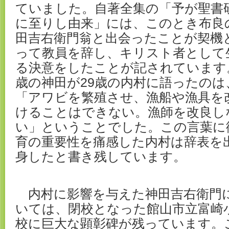
ていました。自著全集の「予が聖書
に至りし由来」には、このとき布良
田吉右衛門翁と出会ったことが契機
って教員を辞し、キリスト者として
る決意をしたことが記されています。
歳の神田が29歳の内村に語ったのは
「アワビを繁殖させ、漁船や漁具を
けることはできない。漁師を改良し
い」ということでした。この言葉に
育の重要性を痛感した内村は辞表を
身したと書き残しています。
内村に影響を与えた神田吉右衛門
いては、閉校となった館山市立富崎
校に巨大な顕彰碑が残っています。