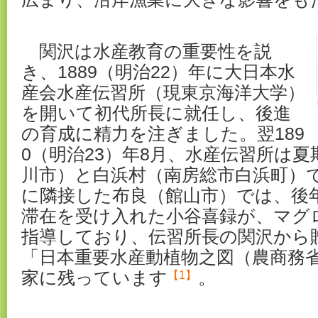
関沢は水産教育の重要性を説
き、1889（明治22）年に大日本水
産会水産伝習所（現東京海洋大学）
を開いて初代所長に就任し、後進
の育成に精力を注ぎました。翌189
0（明治23）年8月、水産伝習所は
川市）と白浜村（南房総市白浜町）
に隣接した布良（館山市）では、後
滞在を受け入れた小谷喜録が、マグ
指導しており、伝習所長の関沢から
「日本重要水産動植物之図（農商務
家に残っています
。
【1】