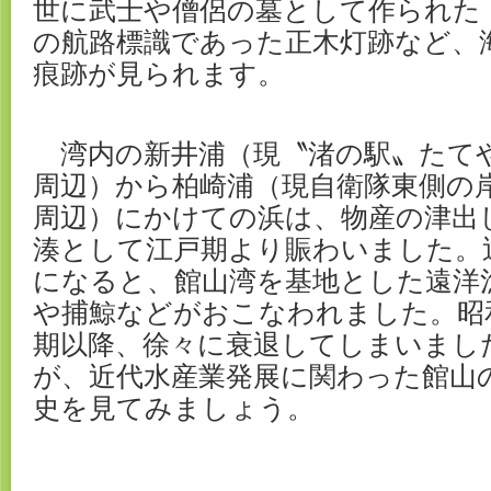
世に武士や僧侶の墓として作られた
の航路標識であった正木灯跡など、
痕跡が見られます。
湾内の新井浦（現〝渚の駅〟たて
周辺）から柏崎浦（現自衛隊東側の
周辺）にかけての浜は、物産の津出
湊として江戸期より賑わいました。
になると、館山湾を基地とした遠洋
や捕鯨などがおこなわれました。昭
期以降、徐々に衰退してしまいまし
が、近代水産業発展に関わった館山
史を見てみましょう。