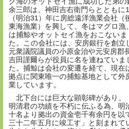
グ海のオットセイ漁に成功した弟の
余三郎は、神田吉右衛門らとともに18
（明治31）年に房総遠洋漁業会社（
東海漁業）を興して、冬はマグロ漁
は捕鯨やオットセイ漁をおこないま
た。この会社には、安房銀行を創立
元衆議院議員の小原金治や元安房郡
吉田謹爾らが役員に名を連ねていま
た。捕鯨は会社の変遷を経て、現在
拠点に関東唯一の捕鯨基地として外
業しています。
北下台には巨大な顕彰碑があり、
明清君の功績を不朽に伝ふる為、明
十名より拠出の資金壱千有余円を以
三十二年五月に竣工す」と刻まれて