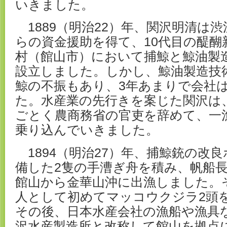
いきました。
1889（明治22）年、関沢明清は
らの資金援助を得て、10代目の醍醐
村（館山市）において捕鯨と鯨油製
設立しました。しかし、鯨油製造技
鯨の不振もあり、3年あまりで会社
た。水産業の先行きを案じた関沢は
ごとく農商務省の官吏を辞めて、一
乗り込んでいきました。
1894（明治27）年、捕鯨銃の改
備した2隻の手漕ぎ舟を積み、帆船長
館山から金華山沖に出漁しました。
人として初めてマッコウクジラ2頭
その後、日本水産会社の漁船や漁具
沢水産製造所と改称して館山を拠点