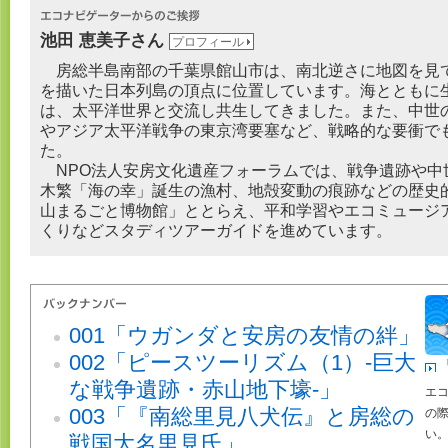
池田 恵美子さん
プロフィール
房総半島南部の千葉県館山市は、南北逆さに地図を見
を描いた日本列島の頂点に位置しています。海とともに
は、太平洋世界と交流し共生してきました。また、中世
やアジア太平洋戦争の東京湾要塞など、戦略的な要衝で
た。
NPO法人安房文化遺産フォーラムでは、戦争遺跡や中
木繁「海の幸」誕生の漁村、地殻変動の痕跡などの歴史
山まるごと博物館」ととらえ、平和学習やエコミュージ
くりなどスタディツアーガイドを進めています。
001「ウガンダと安房の友情の絆」
002「ピースツーリズム（1）-巨大
な戦争遺跡・赤山地下壕-」
エ
003「『南総里見八犬伝』と房総の
の
い
戦国大名里見氏」