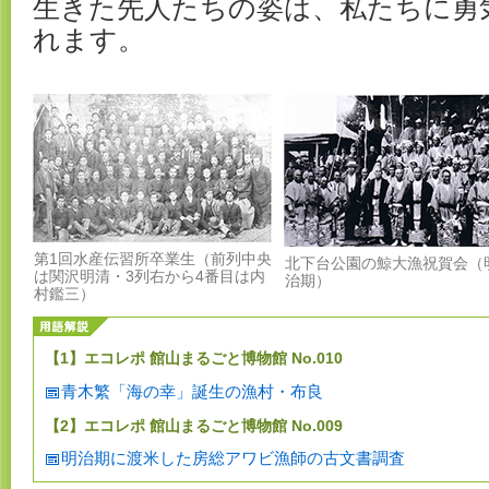
生きた先人たちの姿は、私たちに勇
れます。
第1回水産伝習所卒業生（前列中央
北下台公園の鯨大漁祝賀会（
は関沢明清・3列右から4番目は内
治期）
村鑑三）
【1】エコレポ 館山まるごと博物館 No.010
青木繁「海の幸」誕生の漁村・布良
【2】エコレポ 館山まるごと博物館 No.009
明治期に渡米した房総アワビ漁師の古文書調査