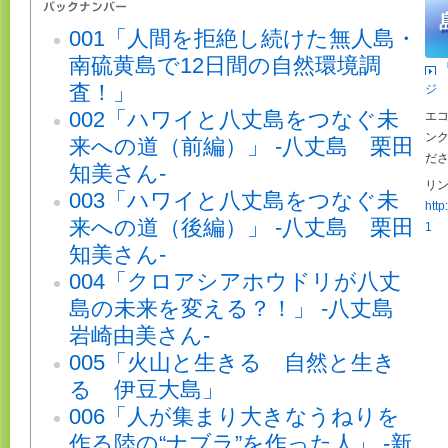
001「人間を拒絶し続けた無人島・
南硫黄島で12日間の自然環境調
査！」
ジ
002「ハワイと八丈島をつなぐ未
エ
ン
来への道（前編）」 -八丈島 栗田
だ
知美さん-
リン
003「ハワイと八丈島をつなぐ未
http
来への道（後編）」 -八丈島 栗田
1
知美さん-
004「クロアシアホウドリが八丈
島の未来を変える？！」 -八丈島
岩崎由美さん-
005「火山と生きる 自然と生き
る 伊豆大島」
006「人が集まり大きなうねりを
作る陸の“ナブラ”を作った人」 -新