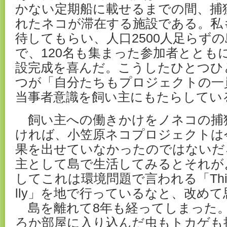
かない定期船に載せるまでの間、捕
れたネコが滞在する施設である。私
待してもらい、人口2500人足らずの
で、120名も集まった参加者ととも
設完成を喜んだ。こうしたひとつひ
つが「自分たちもプロジェクトの一
当事者意識を飼い主にもたらしてい
飼い主への働きかけをノネコの捕
ければ、小笠原ネコプロジェクトは
果を出せていなかったのではないだ
主として島で生活してみるとそれが
してこれは環境問題で言われる「Think glob
lly」を地で行っているなと、改め
島を離れて8年も経ってしまった
ろか部屋に入り込んだ虫もトカゲも