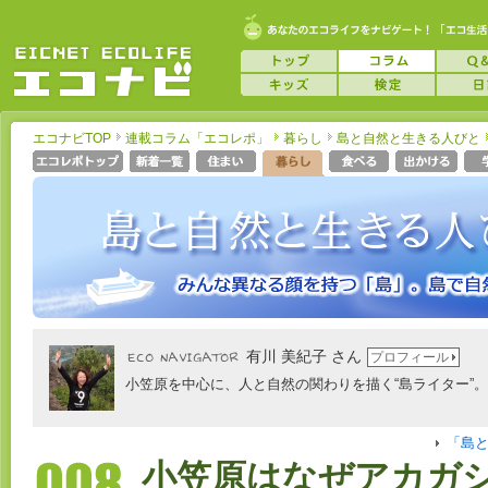
エコナビTOP
連載コラム「エコレポ」
暮らし
島と自然と生きる人びと
有川 美紀子 さん
プロフィール
小笠原を中心に、人と自然の関わりを描く“島ライター”。.
「島
小笠原はなぜアカガ