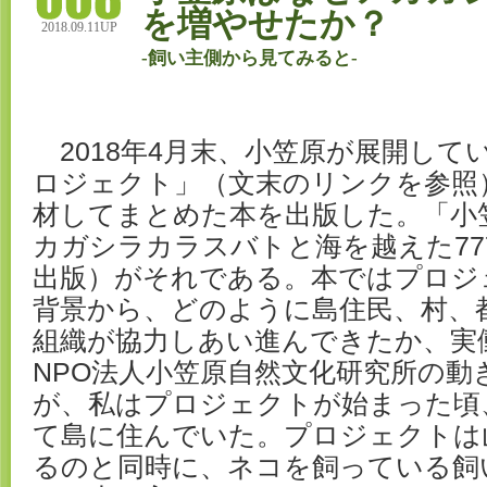
を増やせたか？
2018.09.11UP
-飼い主側から見てみると-
2018年4月末、小笠原が展開して
ロジェクト」（文末のリンクを参照）
材してまとめた本を出版した。「小
カガシラカラスバトと海を越えた77
出版）がそれである。本ではプロジ
背景から、どのように島住民、村、
組織が協力しあい進んできたか、実
NPO法人小笠原自然文化研究所の動
が、私はプロジェクトが始まった頃
て島に住んでいた。プロジェクトは
るのと同時に、ネコを飼っている飼