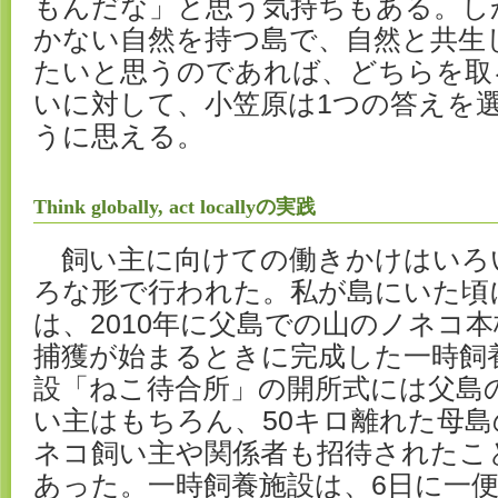
もんだな」と思う気持ちもある。し
かない自然を持つ島で、自然と共生
たいと思うのであれば、どちらを取
いに対して、小笠原は1つの答えを
うに思える。
Think globally, act locallyの実践
飼い主に向けての働きかけはいろ
ろな形で行われた。私が島にいた頃
は、2010年に父島での山のノネコ本
捕獲が始まるときに完成した一時飼
設「ねこ待合所」の開所式には父島
い主はもちろん、50キロ離れた母島
ネコ飼い主や関係者も招待されたこ
あった。一時飼養施設は、6日に一