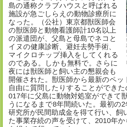
島の通称クラブハウスと呼ばれる
施設が急ごしらえの動物診療所に
なった。（公社）東京都獣医師会
の獣医師と動物看護師計10名以上
の派遣団が、父島と母島でネコと
イヌの健康診断、避妊去勢手術、
マイクロチップ挿入をしてくれる
のである。しかも無料で。さらに
夜には獣医師と飼い主の懇親会も
開催された。獣医師から最新のペッ
自由に質問したりすることができた
017年に父島に動物対処室ができて
うになるまで8年間続いた。最初の2
研究所が民間助成金を得て行い、飼
た事業存続の声を受けて、2010年