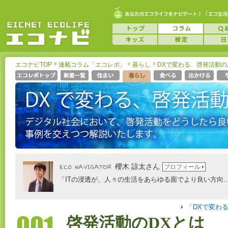
エコナビTOP
連載コラム「エコレポ」
暮らし
DXで変わる、啓発活動の
櫻木 諒太さん
プロフィール
「ITの浸透が、人々の生活をあらゆる面でより良い方向..
「DXで変わ
啓発活動のDXとは