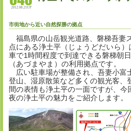
2012.08.21UP
市街地から近い自然探勝の拠点
福島県の山岳観光道路、磐梯吾妻
点にある浄土平（じょうどだいら）
車で1時間程度で到達できる磐梯朝
（あづまやま）の利用拠点です。
広い駐車場が整備され、吾妻小富
登山、湿原散策など多くの観光客、
間の表情も浄土平の一面ですが、今
夜の浄土平の魅力をご紹介します。