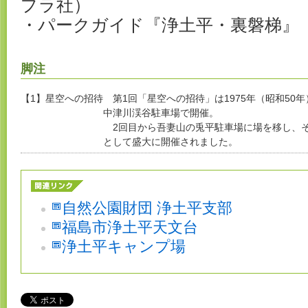
プラ社）
・パークガイド『浄土平・裏磐梯』
脚注
【1】星空への招待
第1回「星空への招待」は1975年（昭和50
中津川渓谷駐車場で開催。
2回目から吾妻山の兎平駐車場に場を移し、
として盛大に開催されました。
自然公園財団 浄土平支部
福島市浄土平天文台
浄土平キャンプ場