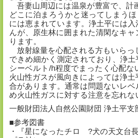
吾妻山周辺には温泉が豊富で、計
どこに泊まろうかと迷ってしまうほ
には恵まれています。浄土平には入
んが、原生林に囲まれた清閑なキャ
ります。
放射線量を心配される方もいらっ
できめ細かく測定されており、浄土平
シーベルト/h程度でまったく心配な
火山性ガスが風向きによっては浄土
合があります。通常は問題ないレベ
め火山性ガスに対する注意を忘れな
一般財団法人自然公園財団 浄土平支
■参考図書
・『星になったチロ ?犬の天文台長