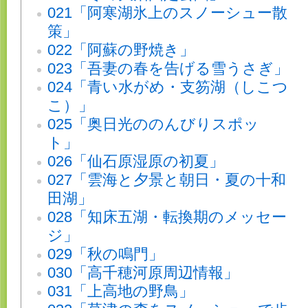
021「阿寒湖氷上のスノーシュー散
策」
022「阿蘇の野焼き」
023「吾妻の春を告げる雪うさぎ」
024「青い水がめ・支笏湖（しこつ
こ）」
025「奥日光ののんびりスポッ
ト」
026「仙石原湿原の初夏」
027「雲海と夕景と朝日・夏の十和
田湖」
028「知床五湖・転換期のメッセー
ジ」
029「秋の鳴門」
030「高千穂河原周辺情報」
031「上高地の野鳥」