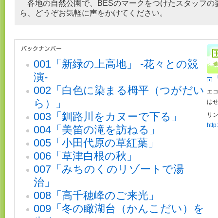
各地の自然公園で、BESのマークをつけたスタッフの
ら、どうぞお気軽に声をかけてください。
001「新緑の上高地」 -花々との競
演-
002「白色に染まる栂平（つがだい
エコ
ら）」
は
003「釧路川をカヌーで下る」
リン
http
004「美笛の滝を訪ねる」
005「小田代原の草紅葉」
006「草津白根の秋」
007「みちのくのリゾートで湯
治」
008「高千穂峰のご来光」
009「冬の瞰湖台（かんこだい）を