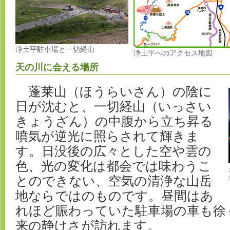
浄土平駐車場と一切経山
浄土平へのアクセス地図
天の川に会える場所
蓬莱山（ほうらいさん）の陰に
日が沈むと、一切経山（いっさい
きょうざん）の中腹から立ち昇る
噴気が逆光に照らされて輝きま
す。日没後の広々とした空や雲の
色、光の変化は都会では味わうこ
とのできない、空気の清浄な山岳
地ならではのものです。昼間はあ
れほど賑わっていた駐車場の車も徐
来の静けさが訪れます。