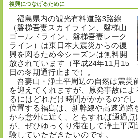
復興につなげるために
福島県内の観光有料道路3路線
（磐梯吾妻スカイライン、磐梯山
ゴールドライン、磐梯吾妻レーク
ライン）は東日本大震災からの復
興を図るため今シーズンは無料開
放されています（平成24年11月15
日の冬期通行止まで）。
吾妻山・浄土平周辺の自然は震災
を迎えてくれますが、原発事故によ
るにはどれだけ時間がかかるのでし
位置する福島は、新幹線や高速道路
から意外に近く、ともすれば通過点
が、ぜひゆっくり滞在して浄土平周
験していただきたいのです。