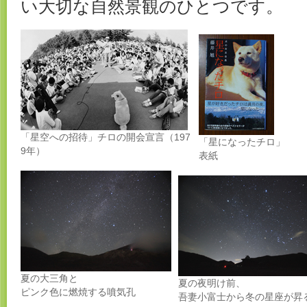
い大切な自然景観のひとつです。
「星空への招待」チロの開会宣言（197
「星になったチロ」
9年）
表紙
夏の大三角と
夏の夜明け前、
ピンク色に燃焼する噴気孔
吾妻小富士から冬の星座が昇