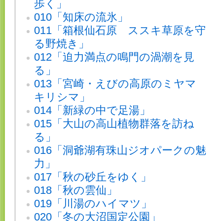
歩く」
010「知床の流氷」
011「箱根仙石原 ススキ草原を守
る野焼き」
012「迫力満点の鳴門の渦潮を見
る」
013「宮崎・えびの高原のミヤマ
キリシマ」
014「新緑の中で足湯」
015「大山の高山植物群落を訪ね
る」
016「洞爺湖有珠山ジオパークの魅
力」
017「秋の砂丘をゆく」
018「秋の雲仙」
019「川湯のハイマツ」
020「冬の大沼国定公園」