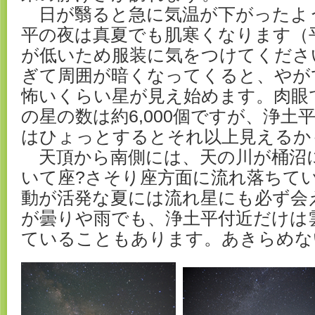
日が翳ると急に気温が下がったよ
平の夜は真夏でも肌寒くなります（平
が低いため服装に気をつけてくださ
ぎて周囲が暗くなってくると、やが
怖いくらい星が見え始めます。肉眼
の星の数は約6,000個ですが、浄土
はひょっとするとそれ以上見えるか
天頂から南側には、天の川が桶沼
いて座?さそり座方面に流れ落ちて
動が活発な夏には流れ星にも必ず会
が曇りや雨でも、浄土平付近だけは
ていることもあります。あきらめな