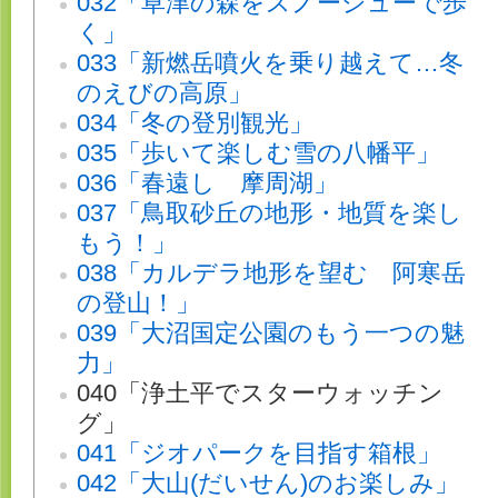
032「草津の森をスノーシューで歩
く」
033「新燃岳噴火を乗り越えて…冬
のえびの高原」
034「冬の登別観光」
035「歩いて楽しむ雪の八幡平」
036「春遠し 摩周湖」
037「鳥取砂丘の地形・地質を楽し
もう！」
038「カルデラ地形を望む 阿寒岳
の登山！」
039「大沼国定公園のもう一つの魅
力」
040「浄土平でスターウォッチン
グ」
041「ジオパークを目指す箱根」
042「大山(だいせん)のお楽しみ」