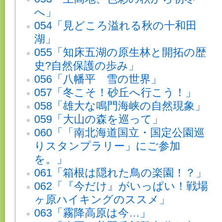
へ」
054「見どころ溢れる秋の十和田
湖」
055「知床五湖の原生林と開拓の歴
史?自然保護の歩み」
056「八幡平 雪の世界」
057「冬こそ！砂丘へ行こう！」
058「雄大な鳴門海峡の自然現象」
059「大山の森を巡って」
060「「南北海道国立・国定公園巡
りスタンプラリー」にご参加
を。」
061「箱根は隠れた鳥の楽園！？」
062「『今だけ』がいっぱい！戦場
ヶ原ハイキングのススメ」
063「霧降高原は今…」