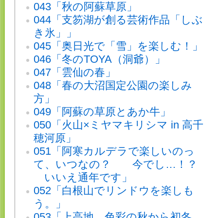
043「秋の阿蘇草原」
044「支笏湖が創る芸術作品「しぶ
き氷」」
045「奥日光で「雪」を楽しむ！」
046「冬のTOYA（洞爺）」
047「雲仙の春」
048「春の大沼国定公園の楽しみ
方」
049「阿蘇の草原とあか牛」
050「火山×ミヤマキリシマ in 高千
穂河原」
051「阿寒カルデラで楽しいのっ
て、いつなの？ 今でし…！？
いいえ通年です」
052「白根山でリンドウを楽しも
う。」
053「上高地、色彩の秋から初冬