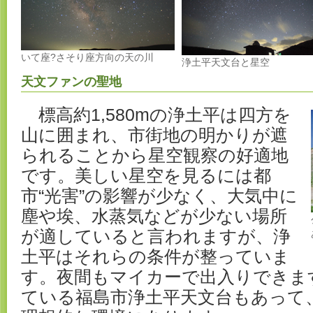
いて座?さそり座方向の天の川
浄土平天文台と星空
天文ファンの聖地
標高約1,580mの浄土平は四方を
山に囲まれ、市街地の明かりが遮
られることから星空観察の好適地
です。美しい星空を見るには都
市“光害”の影響が少なく、大気中に
塵や埃、水蒸気などが少ない場所
が適していると言われますが、浄
土平はそれらの条件が整っていま
す。夜間もマイカーで出入りできま
ている福島市浄土平天文台もあって