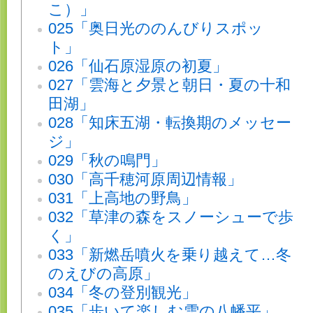
こ）」
025「奥日光ののんびりスポッ
ト」
026「仙石原湿原の初夏」
027「雲海と夕景と朝日・夏の十和
田湖」
028「知床五湖・転換期のメッセー
ジ」
029「秋の鳴門」
030「高千穂河原周辺情報」
031「上高地の野鳥」
032「草津の森をスノーシューで歩
く」
033「新燃岳噴火を乗り越えて…冬
のえびの高原」
034「冬の登別観光」
035「歩いて楽しむ雪の八幡平」