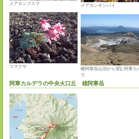
メアカンフスマ
メアカンキンバイ
コマクサ
雌阿寒岳山頂から望む阿寒カ
ラ
阿寒カルデラの中央火口丘 雄阿寒岳