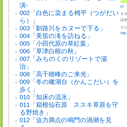
演-
002「白色に染まる栂平（つがだい
エコ
ら）」
は
003「釧路川をカヌーで下る」
リン
http
004「美笛の滝を訪ねる」
005「小田代原の草紅葉」
006「草津白根の秋」
007「みちのくのリゾートで湯
治」
008「高千穂峰のご来光」
009「冬の瞰湖台（かんこだい）を
歩く」
010「知床の流氷」
011「箱根仙石原 ススキ草原を守
る野焼き」
012「迫力満点の鳴門の渦潮を見