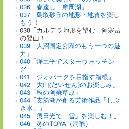
036「春遠し 摩周湖」
037「鳥取砂丘の地形・地質を楽し
もう！」
038「カルデラ地形を望む 阿寒岳
の登山！」
039「大沼国定公園のもう一つの魅
力」
040「浄土平でスターウォッチン
グ」
041「ジオパークを目指す箱根」
042「大山(だいせん)のお楽しみ」
043「秋の阿蘇草原」
044「支笏湖が創る芸術作品「しぶ
き氷」」
045「奥日光で「雪」を楽しむ！」
046「冬のTOYA（洞爺）」