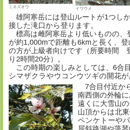
ミネズオウ
イワウメ
雄阿寒岳には登山ルートが1つしか
接した滝口から登ります。
標高は雌阿寒岳より低いものの、
が約1,000mで距離も6kmと長く
の方が上級者向けです（所要時間 登
り2時間20分）。
この時期の楽しみとしては、6合
シマザクラやウコンウツギの開花が
7合目付近か
南西側の外輪に
遠くに大雪山の
山頂からは北東
ペンケトーやパ
屈斜路湖や藻琴