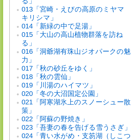
る」
013「宮崎・えびの高原のミヤマ
キリシマ」
014「新緑の中で足湯」
015「大山の高山植物群落を訪ね
る」
016「洞爺湖有珠山ジオパークの魅
力」
017「秋の砂丘をゆく」
018「秋の雲仙」
019「川湯のハイマツ」
020「冬の大沼国定公園」
021「阿寒湖氷上のスノーシュー散
策」
022「阿蘇の野焼き」
023「吾妻の春を告げる雪うさぎ」
024「青い水がめ・支笏湖（しこつ