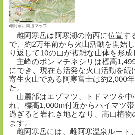
雌阿寒岳周辺マップ
雌阿寒岳は阿寒湖の南西に位置す
で、約2万年前から火山活動を開始
り返して10の山が複雑な山体を形成
主峰のポンマチネシリは標高1,499m
にでき、現在も活発な火山活動を続
寄生火山である阿寒富士は約2,000
た。
山麓部はエゾマツ、トドマツを中
れ、標高1,000m付近からハイマツ帯
過ぎると岩れき地となり、高山植物
ます。
雌阿寒岳には、雌阿寒温泉ルート