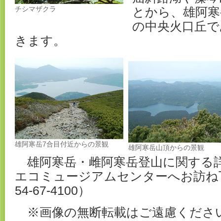
チシマザクラ
とから、雄阿寒
の中央火口丘で
きます。
雄阿寒岳7合目付近からの景観
雄阿寒岳山頂からの景観
雄阿寒岳・雌阿寒岳登山に関する
エコミュージアムセンターへお訪ね下
54-67-4100）
※画像の無断転載はご遠慮くださ