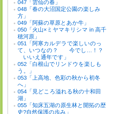
047「雲仙の春」
048「春の大沼国定公園の楽しみ
方」
049「阿蘇の草原とあか牛」
050「火山×ミヤマキリシマ in 高千
穂河原」
051「阿寒カルデラで楽しいのっ
て、いつなの？ 今でし…！？
いいえ通年です」
052「白根山でリンドウを楽しも
う。」
053「上高地、色彩の秋から初冬
へ」
054「見どころ溢れる秋の十和田
湖」
055「知床五湖の原生林と開拓の歴
史?自然保護の歩み」