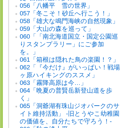
056「八幡平 雪の世界」
057「冬こそ！砂丘へ行こう！」
058「雄大な鳴門海峡の自然現象」
059「大山の森を巡って」
060「「南北海道国立・国定公園巡
りスタンプラリー」にご参加
を。」
061「箱根は隠れた鳥の楽園！？」
062「『今だけ』がいっぱい！戦場
ヶ原ハイキングのススメ」
063「霧降高原は今…」
064「晩夏の普賢岳新登山道を歩
く」
065「洞爺湖有珠山ジオパークのサ
イト維持活動」 -旧とうやこ幼稚園
の価値を、自分たちで守ろう！-