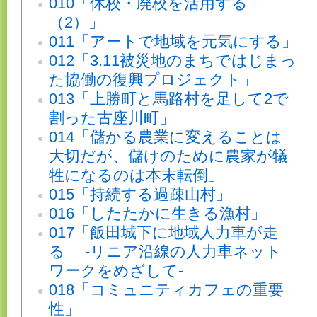
010「休校・廃校を活用する
（2）」
011「アートで地域を元気にする」
012「3.11被災地のまちではじまっ
た協働の復興プロジェクト」
013「上勝町と馬路村を足して2で
割った古座川町」
014「儲かる農業に変えることは
大切だが、儲けのために農家が犠
牲になるのは本末転倒」
015「持続する過疎山村」
016「したたかに生きる漁村」
017「飯田城下に地域人力車が走
る」 -リニア沿線の人力車ネット
ワークをめざして-
018「コミュニティカフェの重要
性」