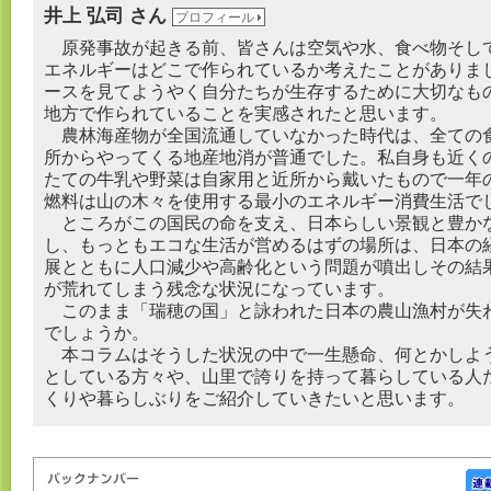
井上 弘司 さん
プロフィール
原発事故が起きる前、皆さんは空気や水、食べ物そし
エネルギーはどこで作られているか考えたことがありま
ースを見てようやく自分たちが生存するために大切なも
地方で作られていることを実感されたと思います。
農林海産物が全国流通していなかった時代は、全ての
所からやってくる地産地消が普通でした。私自身も近く
たての牛乳や野菜は自家用と近所から戴いたもので一年
燃料は山の木々を使用する最小のエネルギー消費生活で
ところがこの国民の命を支え、日本らしい景観と豊か
し、もっともエコな生活が営めるはずの場所は、日本の
展とともに人口減少や高齢化という問題が噴出しその結
が荒れてしまう残念な状況になっています。
このまま「瑞穂の国」と詠われた日本の農山漁村が失
でしょうか。
本コラムはそうした状況の中で一生懸命、何とかしよ
としている方々や、山里で誇りを持って暮らしている人
くりや暮らしぶりをご紹介していきたいと思います。