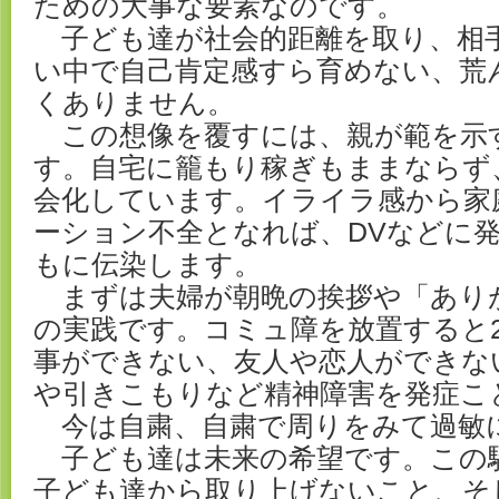
ための大事な要素なのです。
子ども達が社会的距離を取り、相
い中で自己肯定感すら育めない、荒
くありません。
この想像を覆すには、親が範を示
す。自宅に籠もり稼ぎもままならず
会化しています。イライラ感から家
ーション不全となれば、DVなどに
もに伝染します。
まずは夫婦が朝晩の挨拶や「あり
の実践です。コミュ障を放置すると2
事ができない、友人や恋人ができな
や引きこもりなど精神障害を発症こ
今は自粛、自粛で周りをみて過敏
子ども達は未来の希望です。この
子ども達から取り上げないこと、そ