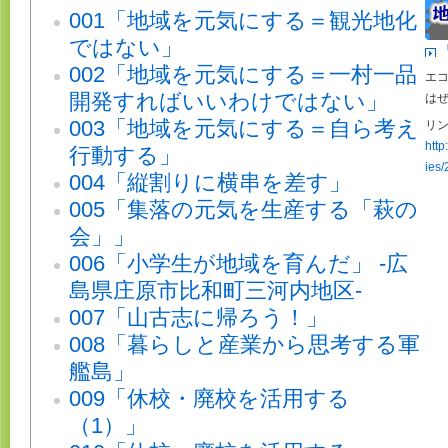
001「地域を元気にする＝観光地化
ではない」
002「地域を元気にする＝一村一品
エ
開発すればいいわけではない」
は
003「地域を元気にする＝自ら考え
リン
http
行動する」
ies/
004「縦割りに横串を差す」
005「集落の元気を生産する「萩の
会」」
006「小学生が地域を育んだ」 -広
島県庄原市比和町三河内地区-
007「山古志に帰ろう！」
008「暮らしと産業から思考する軍
艦島」
009「休校・廃校を活用する
（1）」