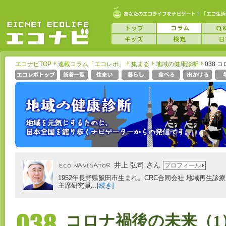
エコナビTOP
連載コラム「エコレポ」
集まる
地域の健康診断
038 
井上 弘司 さん
プロフィール
1952年長野県飯田市生まれ。CRC合同会社 地域再生
主席研究員...
[続き]
コロナ禍後の未来（1