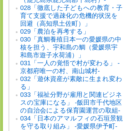
028「徹底した子どもへの教育・子
育て支援で過疎化の危機的状況を
回避（高知県土佐町）」
029「農泊を再考する」
030「真鯛養殖日本一の愛媛県の中
核を担う、宇和島の鯛（愛媛県宇
和島市遊子水荷浦）」
031「一人の覚悟で村が変わる」 -
京都府唯一の村、南山城村-
032「遊休資産が素敵に生まれ変わ
る」
033「福祉分野が雇用と関連ビジネ
スの宝庫になる」 -飯田市千代地区
の自治会による保育園運営の取組-
034「日本のアマルフィの石垣景観
を守る取り組み」 -愛媛県伊予町-