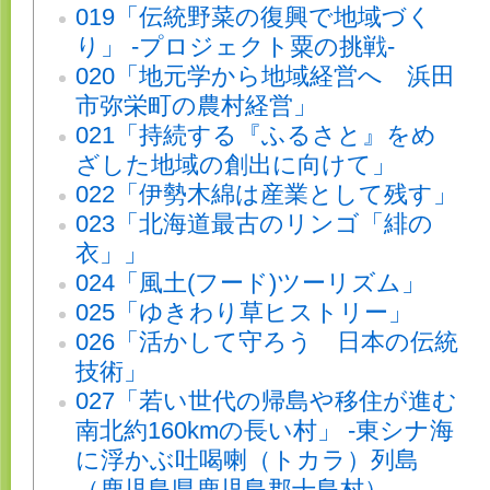
019「伝統野菜の復興で地域づく
り」 -プロジェクト粟の挑戦-
020「地元学から地域経営へ 浜田
市弥栄町の農村経営」
021「持続する『ふるさと』をめ
ざした地域の創出に向けて」
022「伊勢木綿は産業として残す」
023「北海道最古のリンゴ「緋の
衣」」
024「風土(フード)ツーリズム」
025「ゆきわり草ヒストリー」
026「活かして守ろう 日本の伝統
技術」
027「若い世代の帰島や移住が進む
南北約160kmの長い村」 -東シナ海
に浮かぶ吐喝喇（トカラ）列島
（鹿児島県鹿児島郡十島村）-