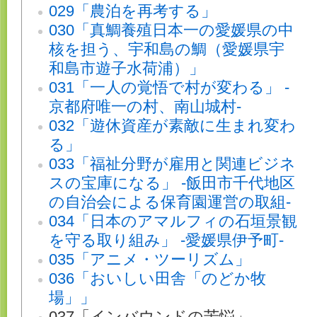
029「農泊を再考する」
030「真鯛養殖日本一の愛媛県の中
核を担う、宇和島の鯛（愛媛県宇
和島市遊子水荷浦）」
031「一人の覚悟で村が変わる」 -
京都府唯一の村、南山城村-
032「遊休資産が素敵に生まれ変わ
る」
033「福祉分野が雇用と関連ビジネ
スの宝庫になる」 -飯田市千代地区
の自治会による保育園運営の取組-
034「日本のアマルフィの石垣景観
を守る取り組み」 -愛媛県伊予町-
035「アニメ・ツーリズム」
036「おいしい田舎「のどか牧
場」」
037「インバウンドの苦悩」