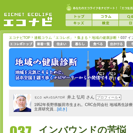
エコナビTOP
連載コラム「エコレポ」
集まる
地域の健康診断
037 
井上 弘司 さん
プロフィール
1952年長野県飯田市生まれ。CRC合同会社 地域再生
主席研究員...
[続き]
インバウンドの苦悩