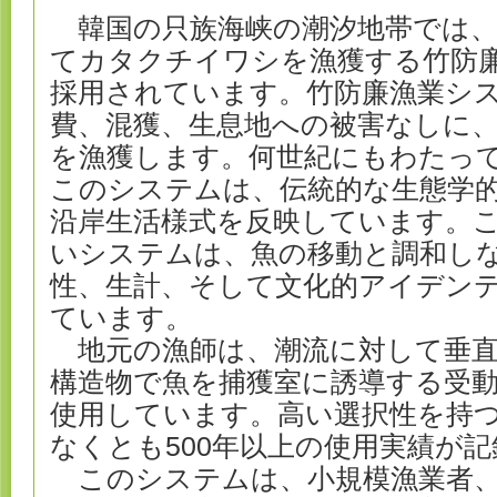
韓国の只族海峡の潮汐地帯では、
てカタクチイワシを漁獲する竹防
採用されています。竹防廉漁業シ
費、混獲、生息地への被害なしに
を漁獲します。何世紀にもわたっ
このシステムは、伝統的な生態学
沿岸生活様式を反映しています。
いシステムは、魚の移動と調和し
性、生計、そして文化的アイデン
ています。
地元の漁師は、潮流に対して垂直
構造物で魚を捕獲室に誘導する受
使用しています。高い選択性を持
なくとも500年以上の使用実績が
このシステムは、小規模漁業者、