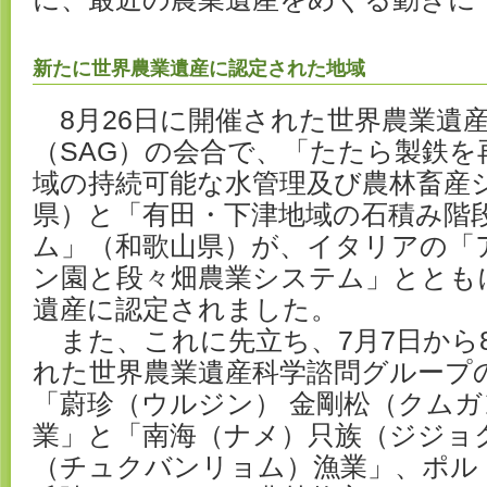
新たに世界農業遺産に認定された地域
8月26日に開催された世界農業遺
（SAG）の会合で、「たたら製鉄を
域の持続可能な水管理及び農林畜産
県）と「有田・下津地域の石積み階
ム」（和歌山県）が、イタリアの「
ン園と段々畑農業システム」ととも
遺産に認定されました。
また、これに先立ち、7月7日から
れた世界農業遺産科学諮問グループ
「蔚珍（ウルジン） 金剛松（クム
業」と「南海（ナメ）只族（ジジョ
（チュクバンリョム）漁業」、ポル