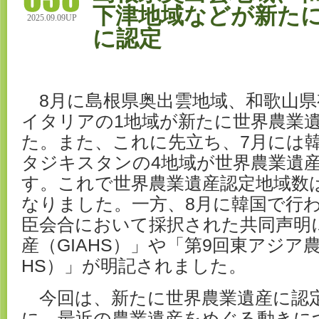
下津地域などが新た
2025.09.09UP
に認定
8月に島根県奥出雲地域、和歌山県
イタリアの1地域が新たに世界農業
た。また、これに先立ち、7月には
タジキスタンの4地域が世界農業遺
す。これで世界農業遺産認定地域数は2
なりました。一方、8月に韓国で行
臣会合において採択された共同声明
産（GIAHS）」や「第9回東アジア
HS）」が明記されました。
今回は、新たに世界農業遺産に認
に、最近の農業遺産をめぐる動きに