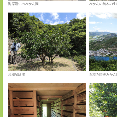
海岸沿いのみかん園
みかんの苗木の生
果樹試験場
石積み階段みかん