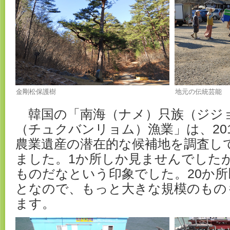
金剛松保護樹
地元の伝統芸能
韓国の「南海（ナメ）只族（ジジ
（チュクバンリョム）漁業」は、20
農業遺産の潜在的な候補地を調査し
ました。1か所しか見ませんでした
ものだなという印象でした。20か
となので、もっと大きな規模のもの
ます。