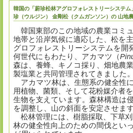
韓国の「蔚珍松林アグロフォレストリーシステム
珍（ウルジン） 金剛松（クムガンソン）の 山地
韓国東部のこの地域の農業コミュ
地帯と沿岸気候に適応した、松を
グロフォレストリーシステムを開
何世代にもわたり、アカマツ（
Pin
森は、養蜂、キノコ採り、畑地農
製塩業と共同管理されてきました
アカマツ林は、生態系の健全性に
用植物、菌類、そして花粉媒介者を
生物を支えています。森林構造は
を調整し、山の斜面を安定させま
松林管理には、樹脂採取、下草刈
林の健全性向上のための間伐とい