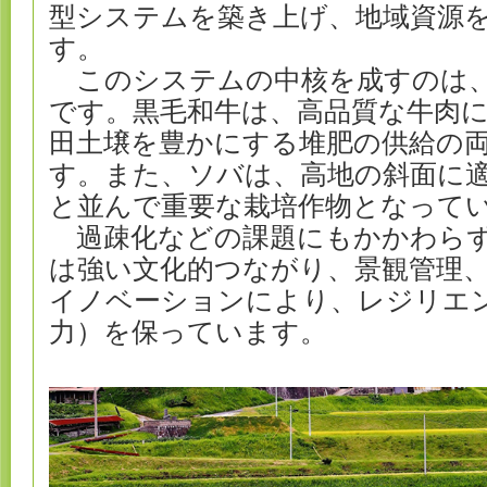
型システムを築き上げ、地域資源
す。
このシステムの中核を成すのは、
です。黒毛和牛は、高品質な牛肉
田土壌を豊かにする堆肥の供給の
す。また、ソバは、高地の斜面に
と並んで重要な栽培作物となって
過疎化などの課題にもかかわらず
は強い文化的つながり、景観管理
イノベーションにより、レジリエ
力）を保っています。