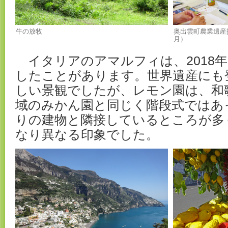
牛の放牧
奥出雲町農業遺産推
月）
イタリアのアマルフィは、2018
したことがあります。世界遺産にも
しい景観でしたが、レモン園は、和
域のみかん園と同じく階段式ではあ
りの建物と隣接しているところが多
なり異なる印象でした。