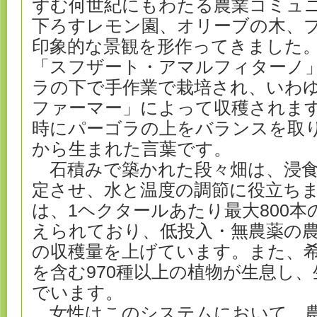
ずむ何世紀にもわたる農業コミュ
下ろすレモン園、オリーブの木、
印象的な景観を形作ってきました
「スフザート・アマルフィターノ
ラの下で手作業で栽培され、いわ
ファーマー」によって収穫されま
時にパーゴラの上をバランスを取
から生まれた言葉です。
石積みで築かれた段々畑は、浸食
定させ、水と温度の調節に役立ち
は、1ヘクタールあたり最大800
えられており、低投入・無農薬の農
の収穫量を上げています。また、
を含む970種以上の植物が生息し
でいます。
女性はこのシステムにおいて、農