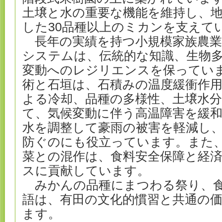
土壌と水の重要な機能を維持し、
した30品種以上のミカンを支えて
長年の実績を持つ小規模家族農業
システムは、伝統的な知識、生物
変動へのレジリエンスを保ってい
術と石垣は、石積みの温度緩衝作
よる冷却、品種の多様性、土壌水
て、気候変動に伴う高温障害を緩
水を調整して豪雨の被害を軽減し
防ぐのにも役立っています。また
菜との混作は、食料安全保障と経
スに貢献しています。
みかんの品種にまつわる祭り、食
語は、有田の文化的慣習と共通の
ます。