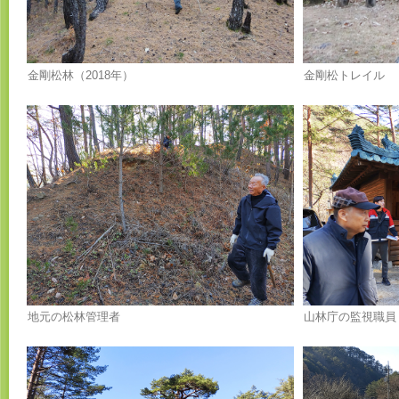
金剛松林（2018年）
金剛松トレイル
地元の松林管理者
山林庁の監視職員