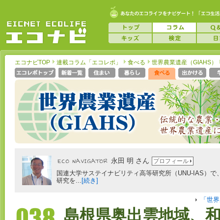
エコナビTOP
連載コラム「エコレポ」
食べる
世界農業遺産（GIAHS）
永田 明 さん
プロフィール
国連大学サステイナビリティ高等研究所（UNU-IAS）で
研究を...
[続き]
「世界
島根県奥出雲地域、