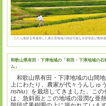
「たたら製鉄を再適用した奥出雲地域の持続可能な水管理及び農林畜
和歌山県有田・下津地域の「有田・下津地域の石
ム」
和歌山県有田・下津地域の山間地域
上にわたり、農家が代々うんしゅ
nshiu
）を栽培してきました。この
は、急斜面とこの地域の湿潤な亜
階段式果樹園の上に築かれていま