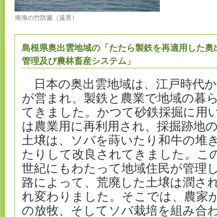
南海の竹防簾（遠景）
島根県奥出雲地域の「たたら製鉄を再適用した奥
管理及び農林畜産システム」
日本の奥出雲地域は、江戸時代か
が営まれ、製鉄と農業で地域の暮
てきました。かつて砂鉄採掘に用
は農業用に再利用され、採掘跡地
土壌は、ソバを蒔いたり和牛の堆
たりして改良されてきました。こ
世紀にもわたって地域住民が管理
路によって、荒廃した土壌は潤さ
れ変わりました。そこでは、農家
の放牧、そしてソバ栽培を組み合