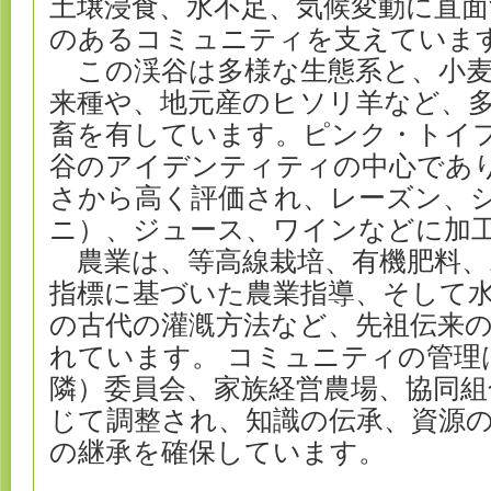
土壌浸食、水不足、気候変動に直
のあるコミュニティを支えていま
この渓谷は多様な生態系と、小麦
来種や、地元産のヒソリ羊など、
畜を有しています。ピンク・トイ
谷のアイデンティティの中心であ
さから高く評価され、レーズン、
ニ）、ジュース、ワインなどに加
農業は、等高線栽培、有機肥料、
指標に基づいた農業指導、そして
の古代の灌漑方法など、先祖伝来
れています。 コミュニティの管理
隣）委員会、家族経営農場、協同組
じて調整され、知識の伝承、資源
の継承を確保しています。