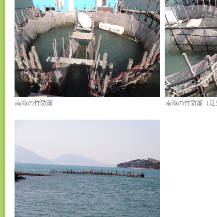
南海の竹防簾
南海の竹防簾（近