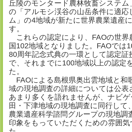
丘陵のモンタード農林牧畜システム
の「アルモシ渓谷の山岳条件に適応
ム」の4地域が新たに世界農業遺産
す。
これらの認定により、FAOの世界農
国102地域となりました。FAOでは1
80周年記念式典の一環として認定証
で、それまでに100地域以上の認定
た。
FAOによる島根県奥出雲地域と和
域の現地調査の詳細については公表
あまり多くを語れませんが、ナビゲ
田・下津地域の現地調査に同行して、
農業遺産科学諮問グループの現地調
印象をもっていただくための雰囲気
た。