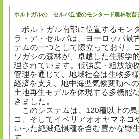
ポルトガルの「セルパ丘陵のモンタード農林牧畜
ポルトガル南部に位置するモンタ
ラ・デ・セルパは、ヨーロッパ最
テムの一つとして際立っており、
ワガシの森林が、卓越した生態学
理されています。低強度・粗放放
管理を通じて、地域社会は生物多
経済を支え、地中海型気候変動へ
土地再生モデルを体現する多機能
きました。
このシステムは、120種以上の鳥
コ、そしてイベリアオオヤマネコ
いった絶滅危惧種を含む豊かな野
す。