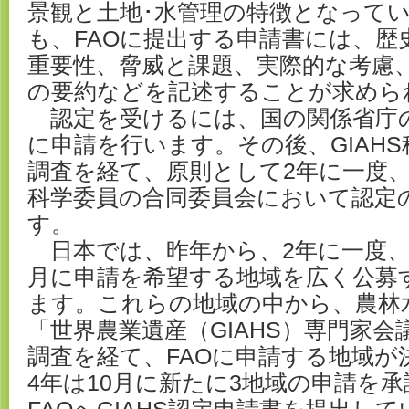
景観と土地･水管理の特徴となって
も、FAOに提出する申請書には、歴
重要性、脅威と課題、実際的な考慮
の要約などを記述することが求めら
認定を受けるには、国の関係省庁の
に申請を行います。その後、GIAH
調査を経て、原則として2年に一度、G
科学委員の合同委員会において認定
す。
日本では、昨年から、2年に一度、農
月に申請を希望する地域を広く公募
ます。これらの地域の中から、農林
「世界農業遺産（GIAHS）専門家
調査を経て、FAOに申請する地域が決
4年は10月に新たに3地域の申請を承認