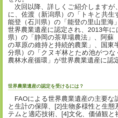
次回以降、詳しくご紹介しますが、
に、佐渡（新潟県）の「トキと共生
能登（石川県）の「能登の里山里海
世界農業遺産に認定され、2013年
県）の「静岡の茶草場農法」、阿蘇
の草原の維持と持続的農業」、国東
分県）の「クヌギ林とため池がつな
農林水産循環」が世界農業遺産に認
世界農業遺産の認定を受けるには？
FAOによる世界農業遺産の主要な認
と生計の保障、[2]生物多様性と生態系
テムと適応技術、[4]文化、価値観と社