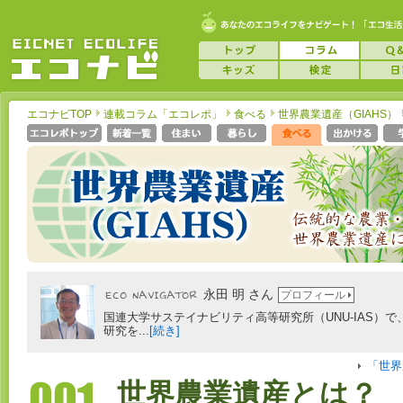
エコナビTOP
連載コラム「エコレポ」
食べる
世界農業遺産（GIAHS）
永田 明 さん
プロフィール
国連大学サステイナビリティ高等研究所（UNU-IAS）で
研究を...
[続き]
「世界
世界農業遺産とは？