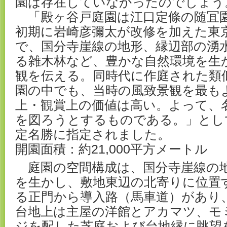
園は存在していなかったのでしょう
「殿ヶ谷戸庭園は江口定條の随冝
初期に岩崎彦彌太が改修を加えた東
で、国分寺崖線の地形、縁辺部の湧
る雑木林など、豊かな自然環境を生
観を伝える。同時代に作庭された類
園の中でも、当時の風致景観を最も
上・観賞上の価値は高い。よって、
を図ろうとするものである。」として
定名勝に指定されました。
開園面積：約21,000平方メートル
庭園の空間構成は、国分寺崖線の
を生かし、敷地東辺の北寄りに位置
る正門から導入路（馬車道）があり
台地上は主屋の洋館とアカマツ、モ
ジを配した芝庭および台地縁に眺望