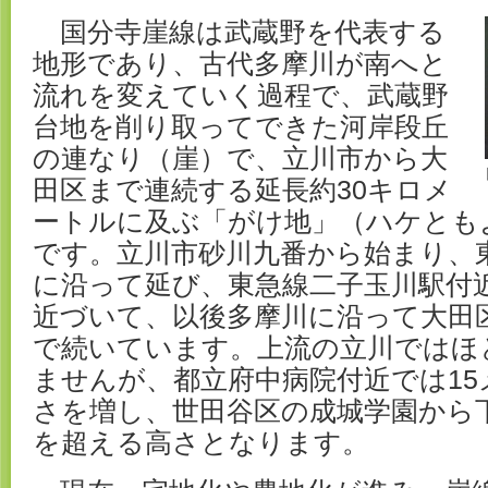
国分寺崖線は武蔵野を代表する
地形であり、古代多摩川が南へと
流れを変えていく過程で、武蔵野
台地を削り取ってできた河岸段丘
の連なり（崖）で、立川市から大
田区まで連続する延長約30キロメ
ートルに及ぶ「がけ地」（ハケとも
です。立川市砂川九番から始まり、
に沿って延び、東急線二子玉川駅付
近づいて、以後多摩川に沿って大田
で続いています。上流の立川ではほ
ませんが、都立府中病院付近では1
さを増し、世田谷区の成城学園から下
を超える高さとなります。