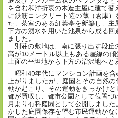
庭及びサンルーム状のベランダなど
を含む和洋折衷の木造主屋に建て替
に鉄筋コンクリート造の蔵（倉庫）
た、茶室のある紅葉亭を新築し、主
下方の湧水を用いた池泉から成る回
ました。
別荘の敷地は、南に張り出す段丘
高が10メートル以上もある崖線の傾
上面の平坦地から下方の沼沢地へと
昭和40年代にマンション計画を含
上がりましたが、庭園とその自然の
動が起こり、その運動をきっかけとし
都が買収し、都市公園として位置づけ
月より有料庭園として公開しました
かした庭園保存を望む市民運動がな