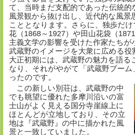
て、当時まだ支配的であった伝統的
風景観から抜け出し、近代的な風景
こととなります。さらに、独歩だけ
花（1868～1927）や田山花袋（187
主義文学の影響を受けた作家たちが
武蔵野のイメージを大衆に広める役
大正初期には、武蔵野の魅力を語る
なり、それがやがて「武蔵野ブーム
ったのです。
この新しい別荘は、武蔵野の中
でも眺望に優れた多摩川沿いの富
士山がよく見える国分寺崖線上に
ほとんどが立地しており、その立
地は『武蔵野』の中に描かれた風
景と一致していました。