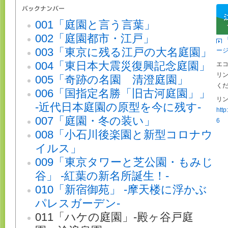
001「庭園と言う言葉」
002「庭園都市・江戸」
003「東京に残る江戸の大名庭園」
ー
004「東日本大震災復興記念庭園」
エ
リ
005「奇跡の名園 清澄庭園」
く
006「国指定名勝「旧古河庭園」」
リン
-近代日本庭園の原型を今に残す-
http
007「庭園・冬の装い」
6
008「小石川後楽園と新型コロナウ
イルス」
009「東京タワーと芝公園・もみじ
谷」 -紅葉の新名所誕生！-
010「新宿御苑」 -摩天楼に浮かぶ
パレスガーデン-
011「ハケの庭園」-殿ヶ谷戸庭