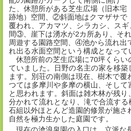
配の園路がカーブして南側に開け
た、休憩所がある芝生広場（旧本宅
跡地）空間、②斜面地はクマザサで
覆われ、アカマツ、シラカシ、スギ
間③、崖下は湧水が2カ所あり、そ
周遊する園路空間、④池から流れ出
れ出る水面空間という構成となって
休憩所前の芝生広場に70坪くらい
ていました。日野の名主の家を移築
ます。別荘の南側は現在、樹木で覆
つては多摩川や多摩の横山、そして
と思われます。斜面は雑木林が残り
分かれて流れとなり、滝で合流する
石組以外ほとんど造園的修景が施さ
自然を極力生かした庭園です。
現在の滄浪泉園の入口は、立派な