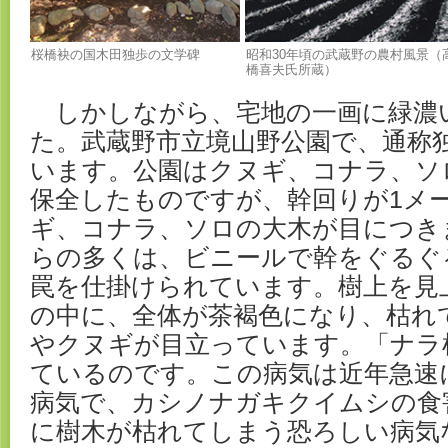
桜橋袂の国木田独歩の文学碑
昭和30年頃の武蔵野の農村風景（
橋喜夫氏所蔵）
しかしながら、宅地の一画に緑濃
た。武蔵野市立境山野公園で、通称
います。公園はクヌギ、コナラ、ソ
保全したものですが、幹回りが1メ
ギ、コナラ、ソロの大木が目につき
らの多くは、ビニールで幹をぐるぐ
罠を仕掛けられています。樹上を見
の中に、全体が茶褐色になり、枯れ
やクヌギが目立っています。「ナラ
ているのです。この病気は近年急速
病気で、カシノナガキクイムシの食
に樹木が枯れてしまう恐ろしい病気