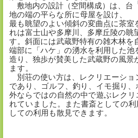
敷地内の設計（空間構成）は、台
地の端の平らな所に母屋を設け、
最も眺望のよい傾斜の変曲点に茶室
れは富士山や多摩川、多摩丘陵の眺
す。斜面には武蔵野特有の雑木林を
端部に「ハケ」の湧水を利用した池
造り、独歩が賛美した武蔵野の風景
ます。
別荘の使い方は、レクリエーショ
であり、ゴルフ、釣り、イモ掘り、
外ならではの自然の中で遊ぶレクリ
れていました。また書斎としての利
しての利用も散見できます。