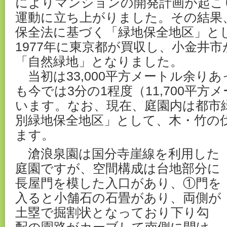
によりマンションの開発計画が起こ
運動に立ち上がりました。その結果、
保全法に基づく「緑地保全地区」と
1977年に東京都が買収し、小金井
「自然緑地」となりました。
当初は33,000平方メートル余り
も今では3分の1程度（11,700平方
います。なお、現在、庭園内は都市
別緑地保全地区」として、木・竹の
ます。
滄浪泉園は国分寺崖線を利用した
庭園ですが、空間構成は台地部分に
長屋門を模した入口があり、①門を
入ると小舗石の石畳があり、両側が
土塁で掘割状となっており下り勾