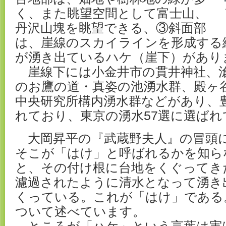
く、また眺望空間として富士山、
丹沢山塊を眺望できる、③斜面部
は、崖線のスカイラインを形成する
が湧き出ているハケ（崖下）があり
崖線下には小金井市の貫井神社、
のお鷹の道・真姿の池湧水群、殿ヶ
中央研究所構内湧水群などがあり、
れており、東京の湧水57選に選ばれ
大岡昇平の『武蔵野夫人』の冒頭
そこが「はけ」と呼ばれるかを知ら
と、その付け根に台地をくぐってき
濾過されたように清水となって湧き
くっている。これが「はけ」である
ついて述べています。