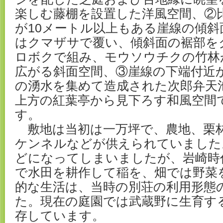
楽しむ藤棚を設置した洋風空間、②
が10メートル以上もある崖線の傾斜
はクマザサで覆い、傾斜面の裾部を
ロボクで組み、モウソウチクの竹林
広がる斜面空間、③崖線の下端付近
の湧水を集めて造成された次郎弁天
上方の紅葉亭から見下ろす和風空間
す。
敷地は当初は一万坪で、農地、栗
ケンネルなどが供えられていました
どになってしまいましたが、岩崎時
で水田を耕作して稲を、畑では野菜
的な生活は、当時の別荘の利用形態
た。現在の庭園では武蔵野に生育す
存しています。