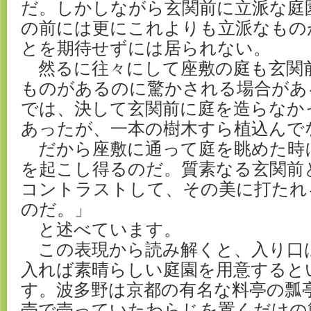
だ。しかしながら玄関前に立派な庭
の前には更にこれよりも立派なもの
とを期待せずには居られない。
然るに往々にして座敷の庭も玄関
ものがあるのに驚かされる場合があ
では、決して玄関前に庭を造らなか
あったが、一本の樹木すら植込んで
だから座敷に通って庭を眺めた時
を起こし得るのだ。質素なる玄関前
コントラストして、その美に打たれ
のだ。」
と述べています。
この表現から読み解くと、入り口
入れば素晴らしい庭園を用意すると
す。波多野は京都の有名な料亭の瓢
売で売っていたわらじを置くだけの