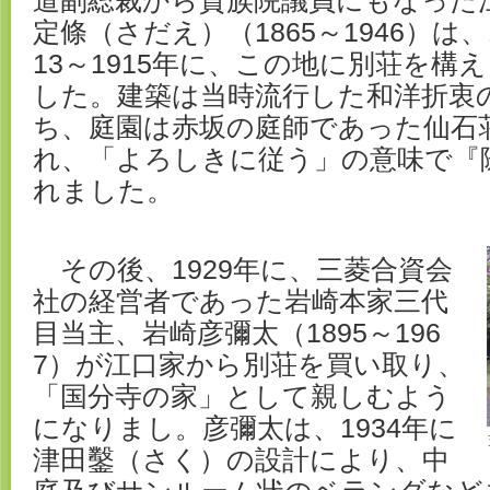
道副総裁から貴族院議員にもなった
定條（さだえ）（1865～1946）は、
13～1915年に、この地に別荘を構
した。建築は当時流行した和洋折衷
ち、庭園は赤坂の庭師であった仙石
れ、「よろしきに従う」の意味で『
れました。
その後、1929年に、三菱合資会
社の経営者であった岩崎本家三代
目当主、岩崎彦彌太（1895～196
7）が江口家から別荘を買い取り、
「国分寺の家」として親しむよう
になりまし。彦彌太は、1934年に
津田鑿（さく）の設計により、中