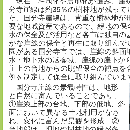
現在、宅地化や農地化が進み、崖
分寺崖線は約35％の樹林地が残って
た、国分寺崖線は、貴重な樹林地が
要な地域資産であるので、緑地の保
水の保全及び活用など各市は独自の
かな崖線の保全と再生に取り組んで
園がある国分寺市では、崖線の斜面
水・地下水の涵養域、崖線の崖下か
崖上の台地からの眺望保全の観点を
例を制定して保全に取り組んでいま
国分寺崖線の景観特性は、地形
と自然に富んでいることであり、
①崖線上部の台地、下部の低地、斜
面において異なる土地利用がなさ
れ、変化に富んだ景観を形成、②
台地部は、畑地や樹林地の緑が多