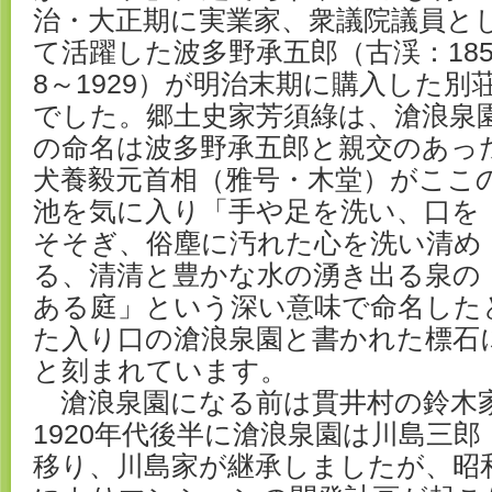
治・大正期に実業家、衆議院議員と
て活躍した波多野承五郎（古渓：18
8～1929）が明治末期に購入した別
でした。郷土史家芳須綠は、滄浪泉
の命名は波多野承五郎と親交のあっ
犬養毅元首相（雅号・木堂）がここ
池を気に入り「手や足を洗い、口を
そそぎ、俗塵に汚れた心を洗い清め
る、清清と豊かな水の湧き出る泉の
ある庭」という深い意味で命名した
た入り口の滄浪泉園と書かれた標石
と刻まれています。
滄浪泉園になる前は貫井村の鈴木
1920年代後半に滄浪泉園は川島三
移り、川島家が継承しましたが、昭和