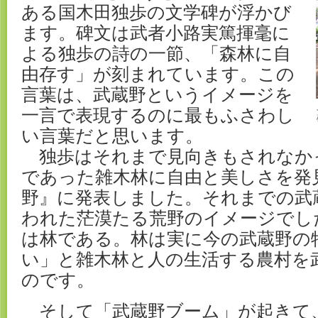
ある国木田独歩の文学碑が浮かび
ます。碑文は武者小路実篤揮毫に
よる独歩の詩の一節、「森林に自
由存す」が刻まれています。この
言葉は、武蔵野というイメージを
一言で表現するのに最もふさわし
い言葉だと思います。
独歩はそれまで見向きもされなか
であった雑木林に自由と美しさを発
野』に発表しました。それまでの武
われた茫漠たる荒野のイメージでし
は林である。林は実に今の武蔵野の
い」と雑木林と人の生活する農村を
のです。
そして「武蔵野ブーム」が起きて