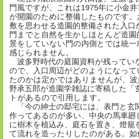
門風ですが、これは1975年に小金井
が開園のために整備したものです。
敷を思わせる造園的整備された入口
門までと自然を生かしほとんど造園
景をしていない門の内側とでは統一
感じられません。
波多野時代の庭園資料が残ってい
ので、入口周辺がどのようになって
たのかは定かではありませんが、波
野承五郎が造園学雑誌に寄稿した「
トがあるので引用します。
「今の紳士の邸宅には、表門と玄
作ってあるのが多い、中央の馬車廻
に樹木を植込み、庭石を置き、燈籠
て流れを造ったりしたのがある。如