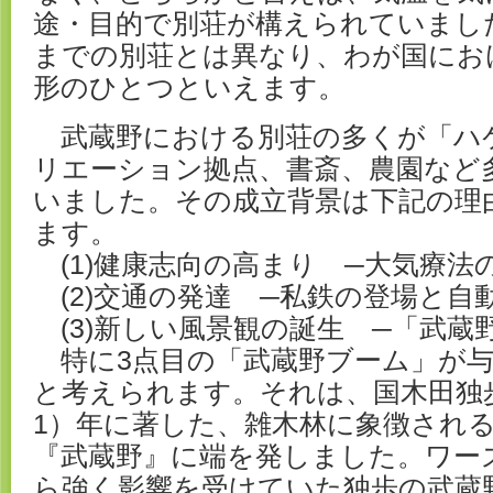
途・目的で別荘が構えられていまし
までの別荘とは異なり、わが国にお
形のひとつといえます。
武蔵野における別荘の多くが「ハ
リエーション拠点、書斎、農園など
いました。その成立背景は下記の理
ます。
(1)健康志向の高まり ─大気療法
(2)交通の発達 ─私鉄の登場と自
(3)新しい風景観の誕生 ─「武蔵
特に3点目の「武蔵野ブーム」が与
と考えられます。それは、国木田独歩
1）年に著した、雑木林に象徴され
『武蔵野』に端を発しました。ワー
ら強く影響を受けていた独歩の武蔵