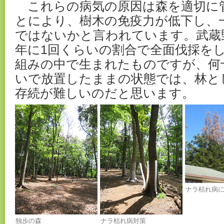
これらの病気の原因は森を適切に
とにより、樹木の免疫力が低下し、
ではないかと言われています。武蔵
年に1回くらいの割合で全面伐採を
組みの中で生まれたものですが、何
いで放置したままの状態では、林と
存続が難しいのだと思います。
ナラ枯れ病
独歩の森
ナラ枯れ病対策