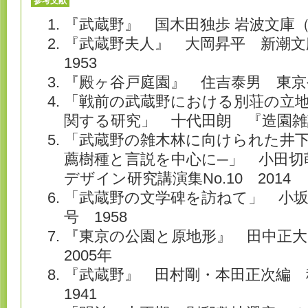
参考文献
『武蔵野』 国木田独歩 岩波文庫（20
『武蔵野夫人』 大岡昇平 新潮文
1953
『殿ヶ谷戸庭園』 住吉泰男 東京公
「戦前の武蔵野における別荘の立
関する研究」 十代田朗 『造園雑誌』 
「武蔵野の雑木林に向けられた井
薦樹種と言説を中心に─」 小田切
デザイン研究講演集No.10 2014
「武蔵野の文学碑を訪ねて」 小坂
号 1958
『東京の公園と原地形』 田中正
2005年
『武蔵野』 田村剛・本田正次編
1941