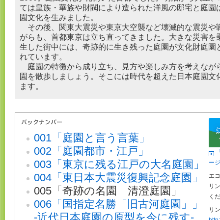
ては皇族・華族や財閥により造られた洋風の邸宅と庭園
園文化を生みました。
その後、関東大震災や東京大空襲など壊滅的な震災や
がらも、首都東京は立ち直ってきました。大きな災害を
生した街中には、奇跡的に生き残った庭園が文化財庭園
れています。
庭園の特徴から成り立ち、見方や楽しみ方を考えなが
園を散歩しましょう。そこには時代を超えた日本庭園文
ます。
001「庭園と言う言葉」
002「庭園都市・江戸」
003「東京に残る江戸の大名庭園」
ー
004「東日本大震災復興記念庭園」
エ
リ
005「奇跡の名園 清澄庭園」
く
006「国指定名勝「旧古河庭園」」
リン
-近代日本庭園の原型を今に残す-