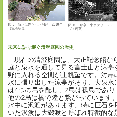
図-9 新たに造られた洞窟 2018年
図-10 傘亭 東京グリーンア
（筆者撮影）
ブス所蔵
未来に語り継ぐ清澄庭園の歴史
現在の清澄庭園は、大正記念館か
庭と泉水を通して見る富士山と涼亭
野に入れる空間が主眺望です。対岸
水に張り出した涼亭があり、大泉水
は4つの島を配し、2島は孤島であり
他の2島は橋で陸と繋がっています
水中に沢渡があります。特に巨石を
いた沢渡は大磯渡と呼ばれ特徴的な