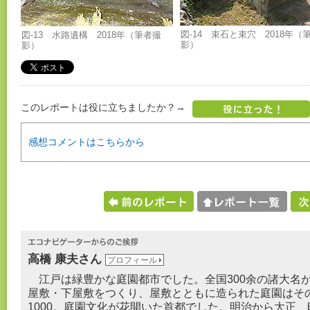
図-14 束石と束穴 2018年（
図-13 水路遺構 2018年（筆者撮
影）
影）
このレポートは役に立ちましたか？→
感想コメントはこちらから
高橋 康夫さん
プロフィール
江戸は緑豊かな庭園都市でした。全国300余の諸大名
屋敷・下屋敷をつくり、屋敷とともに造られた庭園はそ
1000。庭園文化が花開いた首都でした。明治から大正