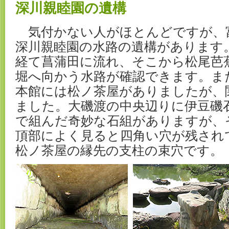
深川親睦園の遺構
気付かない人がほとんどですが、
深川親睦園の水路の遺構があります
経て菖蒲田に流れ、そこから松尾芭
堀へ向かう水路が確認できます。ま
本館には松ノ茶屋がありましたが、
ました。大磯渡の中央辺りに伊豆磯
で組んだ奇妙な石組がありますが、
頂部によく見ると四角い穴が残され
松ノ茶屋の縁先の支柱の束穴です。