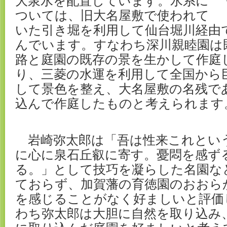
大泉水を配置しています。水系に
ついては、旧大名屋敷で使われて
いた引き堀を利用して仙台堀川経由
んでいます。すなわち深川親睦園は
路と庭園の既存の景を生かして作庭
り、三菱の水運を利用して全国から
して景色を整え、大名屋敷の名残で
込んで作庭したものと考えられます
岩崎弥太郎は「吾は性来これとい
に心に泉石丘叡に寄す。憂悶を感ず
る。」として技巧を凝らした名園な
ておらず、加賀藩の育徳園のおおら
を感じることがなく好ましいと評価
わち弥太郎は大胆に自然を取り込み