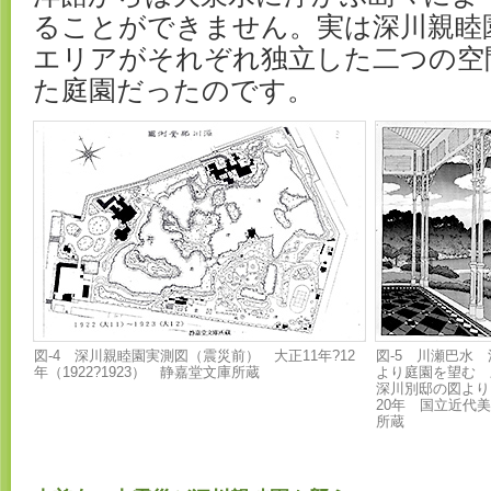
ることができません。実は深川親睦
エリアがそれぞれ独立した二つの空
た庭園だったのです。
図-4 深川親睦園実測図（震災前） 大正11年?12
図-5 川瀬巴水 
年（1922?1923） 静嘉堂文庫所蔵
より庭園を望む 
深川別邸の図より
20年 国立近代
所蔵