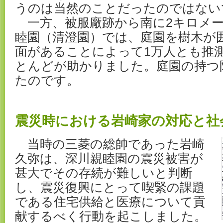
うのは当然のことだったのではない
一方、被服廠跡から南に2キロメー
睦園（清澄園）では、庭園を樹木が
面があることによって1万人とも推
とんどが助かりました。庭園の持つ
たのです。
震災時における岩崎家の対応と社
当時の三菱の総帥であった岩崎
久弥は、深川親睦園の震災被害が
甚大でその存続が難しいと判断
し、震災復興にとって喫緊の課題
である住宅供給と医療について貢
献するべく行動を起こしました。