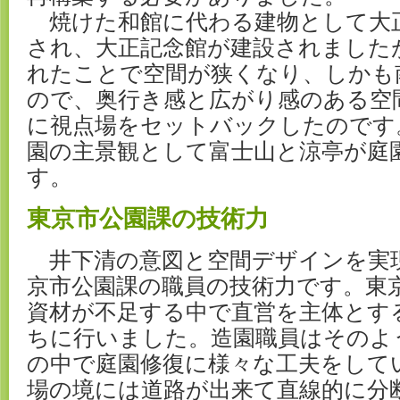
焼けた和館に代わる建物として大
され、大正記念館が建設されました
れたことで空間が狭くなり、しかも
ので、奥行き感と広がり感のある空
に視点場をセットバックしたのです
園の主景観として富士山と涼亭が庭
す。
東京市公園課の技術力
井下清の意図と空間デザインを実
京市公園課の職員の技術力です。東
資材が不足する中で直営を主体とす
ちに行いました。造園職員はそのよ
の中で庭園修復に様々な工夫をして
場の境には道路が出来て直線的に分