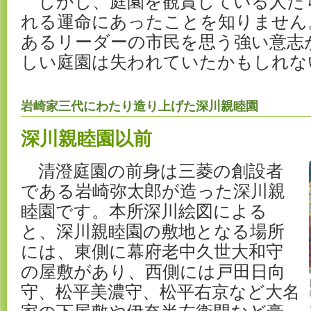
しかし、庭園を観賞している人た
れる運命にあったことを知りません
あるリーダーの市民を思う強い意志
しい庭園は失われていたかもしれな
岩崎家三代にわたり造り上げた深川親睦園
深川親睦園以前
清澄庭園の前身は三菱の創設者
である岩崎弥太郎が造った深川親
睦園です。本所深川絵図による
と、深川親睦園の敷地となる場所
には、東側に幕府老中久世大和守
の屋敷があり、西側には戸田日向
守、松平美濃守、松平右京など大名