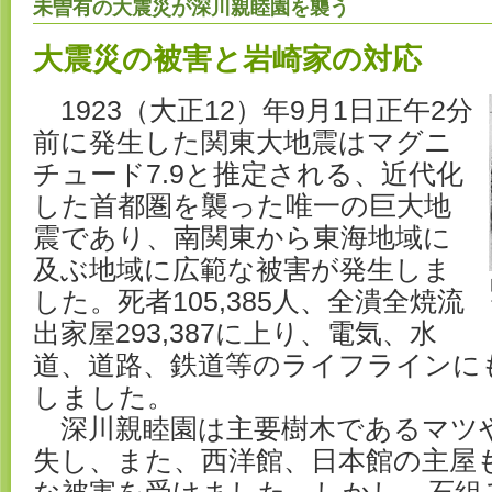
未曽有の大震災が深川親睦園を襲う
大震災の被害と岩崎家の対応
1923（大正12）年9月1日正午2分
前に発生した関東大地震はマグニ
チュード7.9と推定される、近代化
した首都圏を襲った唯一の巨大地
震であり、南関東から東海地域に
及ぶ地域に広範な被害が発生しま
した。死者105,385人、全潰全焼流
出家屋293,387に上り、電気、水
道、道路、鉄道等のライフラインに
しました。
深川親睦園は主要樹木であるマツ
失し、また、西洋館、日本館の主屋