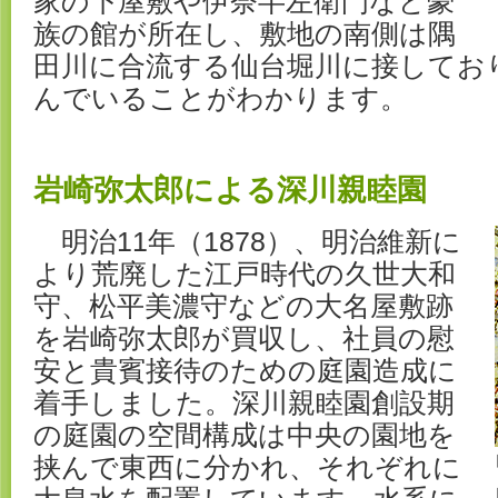
家の下屋敷や伊奈半左衛門など豪
族の館が所在し、敷地の南側は隅
田川に合流する仙台堀川に接してお
んでいることがわかります。
岩崎弥太郎による深川親睦園
明治11年（1878）、明治維新に
より荒廃した江戸時代の久世大和
守、松平美濃守などの大名屋敷跡
を岩崎弥太郎が買収し、社員の慰
安と貴賓接待のための庭園造成に
着手しました。深川親睦園創設期
の庭園の空間構成は中央の園地を
挟んで東西に分かれ、それぞれに