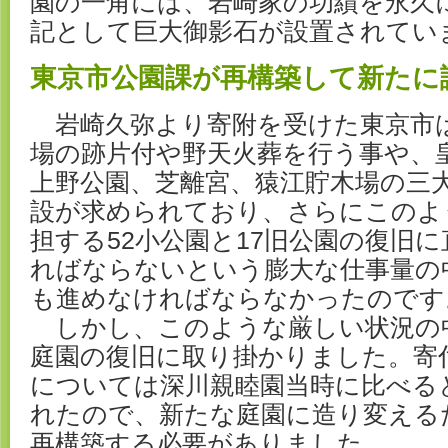
園の一角には、岩崎家の功績を永久
記として巨大御影石が設置されてい
東京市公園課が再構築して新たに
岩崎久弥より寄附を受けた東京市
場の跡片付や野天火葬を行う事や、
上野公園、芝離宮、猿江貯木場の三
設が求められており、さらにこのよ
担する52小公園と17旧公園の復旧
ればならないという膨大な仕事量の
も進めなければならなかったのです
しかし、このような厳しい状況の
庭園の復旧に取り掛かりました。寄
については深川親睦園当時に比べる
れたので、新たな庭園に造り変える
再構築する必要がありました。