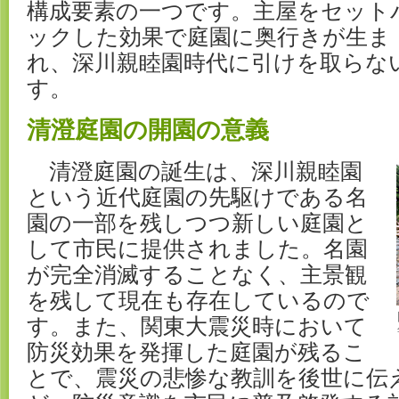
構成要素の一つです。主屋をセット
ックした効果で庭園に奥行きが生ま
れ、深川親睦園時代に引けを取らな
す。
清澄庭園の開園の意義
清澄庭園の誕生は、深川親睦園
という近代庭園の先駆けである名
園の一部を残しつつ新しい庭園と
して市民に提供されました。名園
が完全消滅することなく、主景観
を残して現在も存在しているので
す。また、関東大震災時において
防災効果を発揮した庭園が残るこ
とで、震災の悲惨な教訓を後世に伝