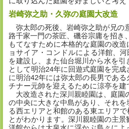
に取り込んだ庭園を好ましいと考え
岩崎弥之助・久弥の庭園大改造
弥太郎の死後、岩崎弥之助が兄の
路千家一門の茶匠、磯谷宗庸を招き
もてなすために本格的な庭園の改造
ョサイア・コンドルによる洋館、河
を建設し、また仙台堀川から水を引
として明治24年に回遊式庭園を完
に明治42年には弥太郎の長男である
チナー元帥を迎えるために涼亭を建
大改造された深川親睦園は、庭園
の中央に大きな中島があり、それを
る西エリアと和館のある東エリアで
とがわかります。深川親睦園の主景
洋館からは大泉水に浮かぶ島々によ