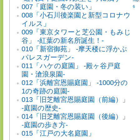
http
007「庭園・冬の装い」
6
008「小石川後楽園と新型コロナウ
イルス」
009「東京タワーと芝公園・もみじ
谷」 -紅葉の新名所誕生！-
010「新宿御苑」 -摩天楼に浮かぶ
パレスガーデン-
011「ハケの庭園」 -殿ヶ谷戸庭
園・滄浪泉園-
012「浜離宮恩賜庭園」 -1000分の
1の奇跡の庭園-
013「旧芝離宮恩賜庭園（前編）」
-庭園の歴史-
014「旧芝離宮恩賜庭園（後編）」
-庭園の歩き方-
015「江戸の大名庭園」