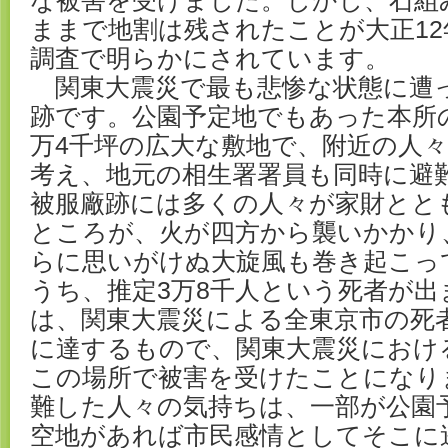
な被害を受けました。しかし、石組
ままで地割は残されたことが大正12
調査で明らかにされています。
関東大震災で最も悲惨な状態に遭
跡です。公園予定地でもあった本所
万4千坪の広大な敷地で、附近の人
考え、地元の相生署署員も同時に避
被服廠跡には多くの人々が家財とと
ところが、火が四方から襲いかかり
らに思いがけぬ大旋風も巻き起こっ
うち、推定3万8千人という死者が出
は、関東大震災による全東京市の死者
に達するもので、関東大震災におけ
この場所で被害を受けたことになり
難した人々の気持ちは、一部が公園
空地があれば市民感情としてそこに