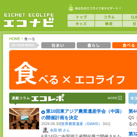
HOME
食べる
第10回東アジア農業遺産学会（中国）
第4
の開催計画を決定
Q1
るの
2026.06.30[
世界農業遺産（GIAHS）
041]
永田 明 さん
第3
6月14日に中国浙江省開化県で開催された