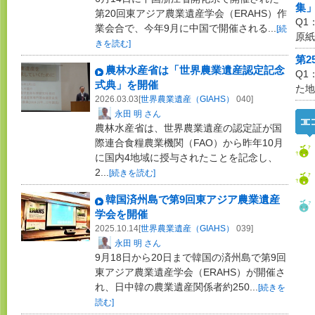
集
第20回東アジア農業遺産学会（ERAHS）作
Q1
業会合で、今年9月に中国で開催される...
[続
原紙
きを読む]
第2
農林水産省は「世界農業遺産認定記念
Q1
式典」を開催
た地
2026.03.03[
世界農業遺産（GIAHS）
040]
永田 明 さん
農林水産省は、世界農業遺産の認定証が国
際連合食糧農業機関（FAO）から昨年10月
に国内4地域に授与されたことを記念し、
2...
[続きを読む]
韓国済州島で第9回東アジア農業遺産
学会を開催
2025.10.14[
世界農業遺産（GIAHS）
039]
永田 明 さん
9月18日から20日まで韓国の済州島で第9回
東アジア農業遺産学会（ERAHS）が開催さ
れ、日中韓の農業遺産関係者約250...
[続きを
読む]