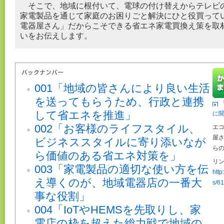
そこで、地域に根付いて、電球の付け替えからテレビ
家電製品を通じて家庭のお困りごと解決にひと役買って
電器屋さん」だからこそできる省エネ家電買換え策を取
いをお伝えします。
001「地域の皆さんにより良い生活
を送ってもらうため、行政と連携
して省エネを推進」
に
002「お客様のライフスタイル、
エ
屋
ビジネススタイルに寄り添いなが
ら
ら価値のある省エネ対策を」
リン
003「家電製品の適切な使い方を伝
http
え導くのが、地域電器店の一番大
s/61
事な役割」
004「IoTやHEMSを先取りし、家
電店の枠を超えた総力戦で地域の