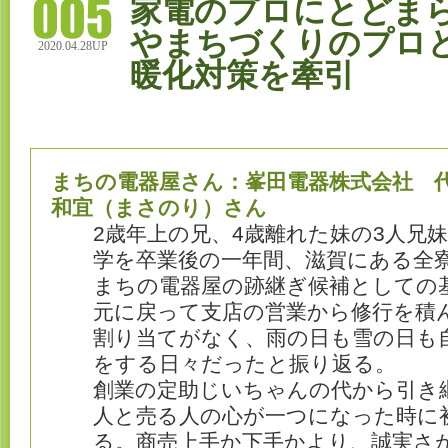
家電のプロにとどま
やまちづくりのプロ
2020.04.28UP
暖化対策を牽引
まちの電器屋さん：峯田電器株式会社 
和宜（まさのり）さん
2歳年上の兄、4歳離れた妹の3人兄
学を卒業後の一年間、滋賀にある全
まちの電器屋の跡継ぎ候補としての
元に戻って支店の営業から修行を積
割り当てがなく、雨の日も雪の日も
をする日々だったと振り返る。
創業の定助じいちゃんの代から引き
人と売る人の心が一つになった時に
る。商売上手か下手かより、誠実さ