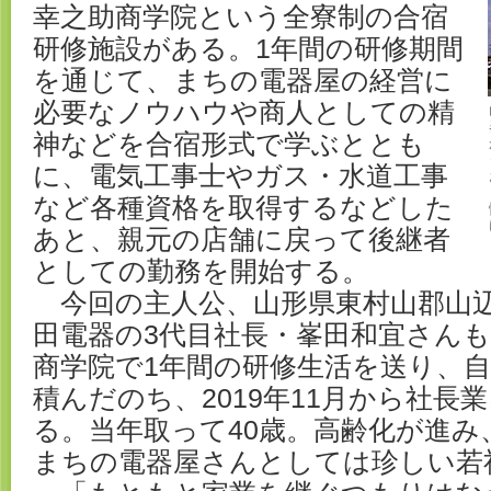
幸之助商学院という全寮制の合宿
研修施設がある。1年間の研修期間
を通じて、まちの電器屋の経営に
必要なノウハウや商人としての精
神などを合宿形式で学ぶととも
に、電気工事士やガス・水道工事
など各種資格を取得するなどした
あと、親元の店舗に戻って後継者
としての勤務を開始する。
今回の主人公、山形県東村山郡山
田電器の3代目社長・峯田和宜さん
商学院で1年間の研修生活を送り、
積んだのち、2019年11月から社長
る。当年取って40歳。高齢化が進み
まちの電器屋さんとしては珍しい若