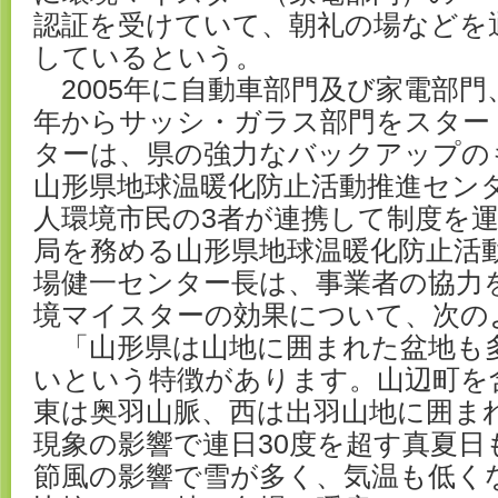
認証を受けていて、朝礼の場などを
しているという。
2005年に自動車部門及び家電部門、
年からサッシ・ガラス部門をスター
ターは、県の強力なバックアップの
山形県地球温暖化防止活動推進センタ
人環境市民の3者が連携して制度を
局を務める山形県地球温暖化防止活
場健一センター長は、事業者の協力
境マイスターの効果について、次の
「山形県は山地に囲まれた盆地も
いという特徴があります。山辺町を
東は奥羽山脈、西は出羽山地に囲ま
現象の影響で連日30度を超す真夏日
節風の影響で雪が多く、気温も低く