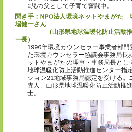
2児の父として子育て奮闘中。
聞き手：NPO法人環境ネットやまがた 
場健一さん
（山形県地球温暖化防止活動推進
ー長）
1996年環境カウンセラー事業者部門
た環境カウンセラー協議会事務局長就
ットやまがたの理事・事務局長として
地球温暖化防止活動推進センター指定
ション21地域事務局認定を受ける。
査人、山形県地球温暖化防止活動推
士。