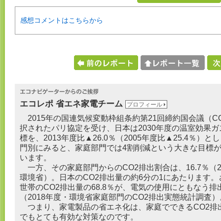
感想コメントはこちらから
エコレポ 省エネ家電チーム
プロフィール
2015年の国連気候変動枠組条約第21回締約国会議（CO
択されたパリ協定を受け、日本は2030年度の温室効果
標を、2013年度比▲26.0％（2005年度比▲25.4％）
門別にみると、家庭部門では4割削減という大きな目標
います。
一方、その家庭部門からのCO2排出割合は、16.7％（2
環境省）。日本のCO2排出量の約6分の1にあたります。
世帯のCO2排出量の68.8％が、電気の使用にともなう排
（2018年度・環境省家庭部門のCO2排出実態統計調査）
つまり、家電製品の省エネ化は、家庭でできるCO2排
でもとても有効な対策なのです。