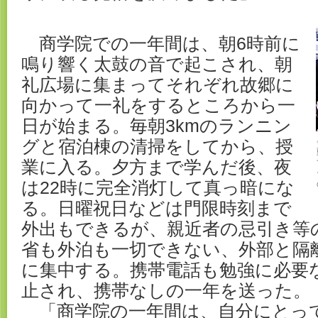
商学院での一年間は、朝6時前に
鳴り響く太鼓の音で起こされ、朝
礼広場に集まってそれぞれ故郷に
向かって一礼をするところから一
日が始まる。毎朝3kmのランニン
グと宿泊棟の清掃をしてから、授
業に入る。夕方まで学んだ後、夜
は22時に完全消灯して真っ暗にな
る。日曜祝日などは門限時刻まで
外出もできるが、親近者の忌引き等
省も外泊も一切できない、外部と隔
に集中する。携帯電話も勉強に必要
止され、携帯なしの一年を送った。
「商学院の一年間は、自分にとっ