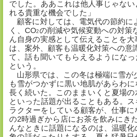
でした。ああこれは他人事じゃない
れる貴重な機会でした」
顧客に対しては、電気代の節約に
く、CO
の削減や気候変動への対策
2
ん自身の実感として伝えることを大
は、案外、顧客も温暖化対策への意
て、話も聞いてもらえるようになっ
という。
山形県では、この冬は極端に雪が
も雪がつかずに黒い地肌があらわに
長く続いた。このままいくと夏場の
といった話題が出ることもある。ス
ラクターをしている顧客が、仕事に
の2時過ぎから店にお茶を飲みにき
んなときに話題になるのは、温暖化
象の話だったりもする。夏も猛暑日