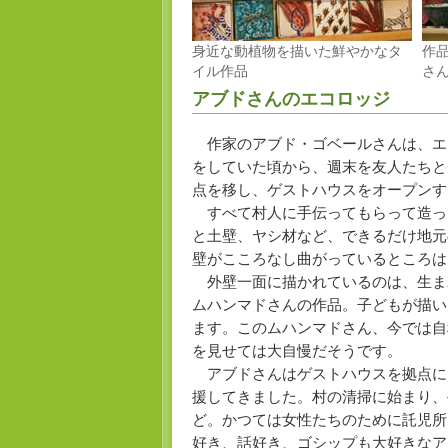
身近な動植物を描いた鮮やかなタ
作
イル作品
さ
アブドさんのエコロッジ
作家のアブド・ゴベールさんは、エ
をしていた頃から、週末を友人たちと
点を移し、ゲストハウスをオープンす
すべて村人に手伝ってもらって造っ
と土壁、ヤシ材など、できるだけ地元
壁がこころなし曲がっているところは
外壁一面に描かれているのは、生ま
ムハンマドさんの作品。子どもが描い
ます。このムハンマドさん、今では自
を見せては大自慢だそうです。
アブドさんはゲストハウスを拠点に
援してきました。村の清掃に始まり、
ど。かつては女性たちのために託児所
好き、話好き、ゴシップも大好きなア