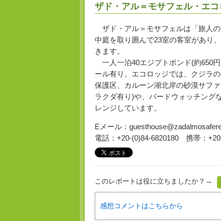
ザド・アル＝モサフェル・エコロッジ（Za
ザド・アル＝モサフェルは「旅人の
中庭を取り囲んで23室の客室があり、
きます。
一人一泊40エジプトポンド(約650
ール有り。エコロッジでは、クジラの
保護区、カルーン湖北岸の砂漠サファ
ラクダ有り)や、バードウォッチングな
レンジしています。
Eメール：guesthouse@zadalmosafere
電話：+20-(0)84-6820180 携帯：+20-(
このレポートは役に立ちましたか？→
感想コメントはこちらから