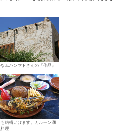
朴なムハンマドさんの『作品』
事も結構いけます。カルーン湖
魚料理