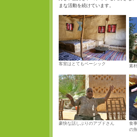
まな活動を続けています。
客室はとてもベーシック
素
豪快な話しぶりのアブドさん
食
の