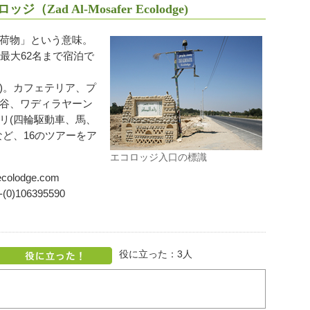
d Al-Mosafer Ecolodge)
荷物」という意味。
最大62名まで宿泊で
円)。カフェテリア、プ
谷、ワディラヤーン
リ(四輪駆動車、馬、
ど、16のツアーをア
エコロッジ入口の標識
colodge.com
0)106395590
役に立った：
3
人