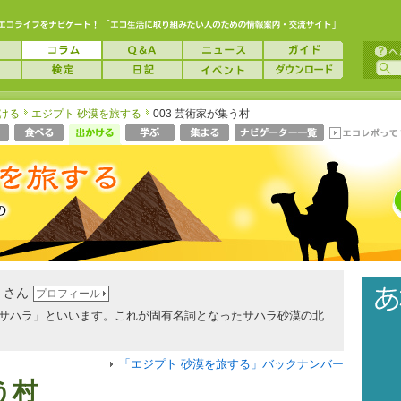
ける
エジプト 砂漠を旅する
003 芸術家が集う村
 さん
プロフィール
サハラ」といいます。これが固有名詞となったサハラ砂漠の北
「エジプト 砂漠を旅する」バックナンバー
う村