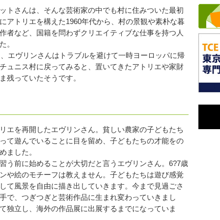
ットさんは、そんな芸術家の中でも村に住みついた最初
にアトリエを構えた1960年代から、村の景観や素朴な暮
作者など、国籍を問わずクリエイティブな仕事を持つ人
た。
と、エヴリンさんはトラブルを避けて一時ヨーロッパに帰
チュニス村に戻ってみると、置いてきたアトリエや家財
ま残っていたそうです。
リエを再開したエヴリンさん。貧しい農家の子どもたち
って遊んでいることに目を留め、子どもたちの才能をの
めました。
う前に始めることが大切だと言うエヴリンさん。6?7歳
ンや絵のモチーフは教えません。子どもたちは遊び感覚
して風景を自由に描き出していきます。今まで見過ごさ
手で、つぎつぎと芸術作品に生まれ変わっていきまし
て独立し、海外の作品展に出展するまでになっていま