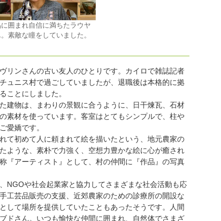
品に囲まれ自信に満ちたラウヤ
ん。素敵な瞳をしていました。
ヴリンさんの古い友人のひとりです。カイロで雑誌記者
チュニス村で過ごしていましたが、退職後は本格的に拠
ることにしました。
た建物は、まわりの景観に合うように、日干煉瓦、石材
の素材を使っています。客室はとてもシンプルで、柱や
ご愛嬌です。
れて初めて人に頼まれて絵を描いたという、地元農家の
たような、素朴で力強く、空想力豊かな絵に心が癒され
称『アーティスト』として、村の仲間に『作品』の写真
、NGOや社会起業家と協力してさまざまな社会活動も応
手工芸品販売の支援、近郊農家のための診療所の開設な
として場所を提供していたこともあったそうです。人間
ブドさん。いつも愉快な仲間に囲まれ、自然体でさまざ