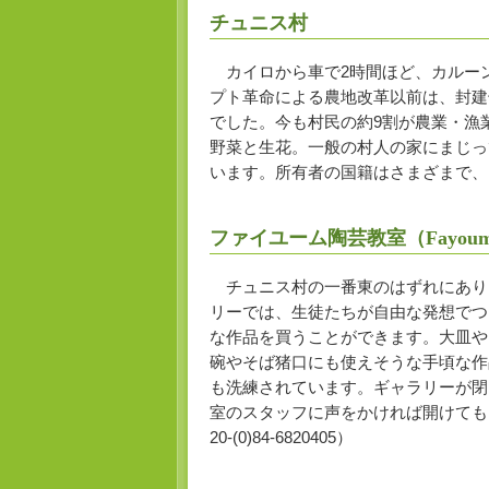
チュニス村
カイロから車で2時間ほど、カルーン湖
プト革命による農地改革以前は、封建
でした。今も村民の約9割が農業・漁
野菜と生花。一般の村人の家にまじっ
います。所有者の国籍はさまざまで、
ファイユーム陶芸教室（Fayoum Pot
チュニス村の一番東のはずれにあり
リーでは、生徒たちが自由な発想でつ
な作品を買うことができます。大皿や
碗やそば猪口にも使えそうな手頃な作
も洗練されています。ギャラリーが閉
室のスタッフに声をかければ開けても
20-(0)84-6820405）