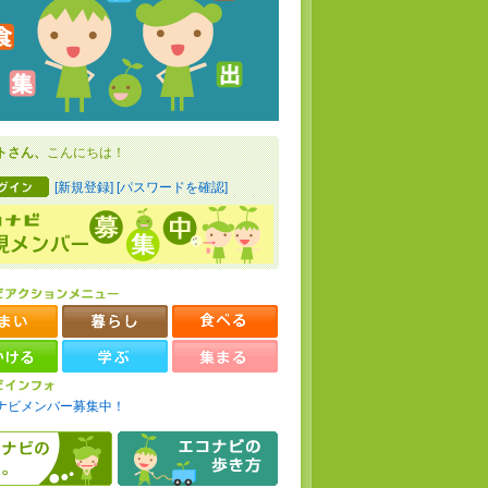
トさん、
こんにちは！
[新規登録]
[パスワードを確認]
ナビメンバー募集中！