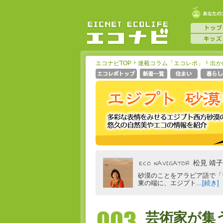
エコナビTOP
連載コラム「エコレポ」
出か
松見 靖子
砂漠のことをアラビア語で「
東の端に、エジプト...
[続き]
芸術家が集