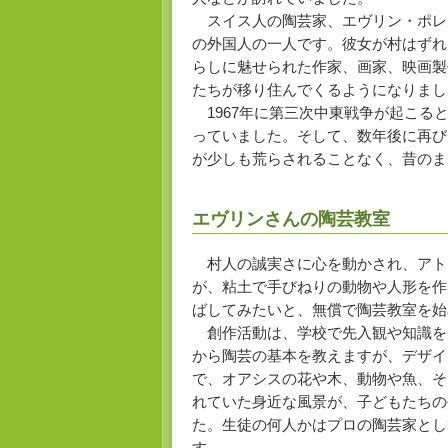
スイス人の陶芸家、エヴリン・ポレ
の外国人の一人です。彼女が村はずれ
らしに魅せられた作家、画家、映画製
たちが移り住んでくるようになりまし
1967年に第三次中東戦争が起こる
っていました。そして、数年後に再び
が少しも荒らされることなく、昔のま
エヴリンさんの陶芸教室
村人の誠実さに心を動かされ、アト
が、粘土で手びねりの動物や人形を作
ばしてみたいと、無償で陶芸教室を始
創作活動は、学校で先入観や知識を習
から陶芸の基本を教えますが、デザイ
で、オアシスの花や木、動物や魚、そ
れていた身近な風景が、子どもたちの
た。生徒の何人かはプロの陶芸家とし
す。