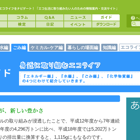
エコライ
水編
ごみ編
ケミカル-ケア編
暮らしの場面編
知識編
ルの取り組みが浸透したことで、平成12年度から7年連続
度の4,296万トンに比べ、平成18年度では5,202万トン
りの排出量に換算すると、1,115gにもなるのです。