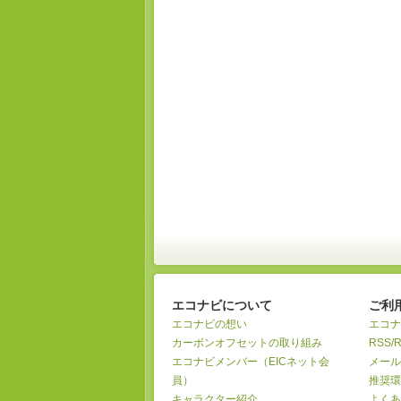
エコナビについて
ご利
エコナビの想い
エコナ
カーボンオフセットの取り組み
RSS/
エコナビメンバー（EICネット会
メール
員）
推奨環
キャラクター紹介
よくあ