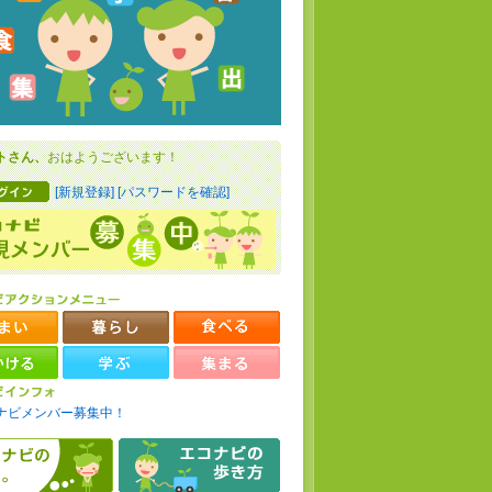
トさん、
おはようございます！
[新規登録]
[パスワードを確認]
ナビメンバー募集中！