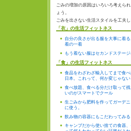
ごみの増加の原因はいろいろ考えられ
ょう。
ごみを出さない生活スタイルを工夫し
「衣」の生活フィットネス
自分の良さが出る服を大事に着る
着の一着
もう着ない服はセカンドステージ
「食」の生活フィットネス
食品をわざわざ輸入してまで食べ
日本。これって、何か変じゃない
食べ放題、食べる分だけ取って残
いのがスマートでクール
生ごみから肥料を作ってガーデニ
に使う。
飲み物の容器にもこだわってみる
キャンプだから使い捨ての食器、