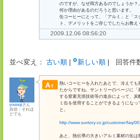
のですが、なぜ両方あるのでしょうか？
何か理由があるのだろうと思います。
缶コーヒーにとって、「アルミ」と「ス
ト、デメリットをご存じでしたらお教え
2009.12.06 08:56:20
並べ変え：
古い順
|
新しい順
|
回答件数
熱いコーヒーを入れたあとで、冷えても
たからですね。サントリーのページに「
する窒素充填技術等の進歩によって、炭
ミ缶を使用することができるようになっ
yooooji
さん
と。
自信：それほ
どでも
http://www.suntory.co.jp/customer/faq/0
あと、熱伝導の大きいアルミ素材の缶は