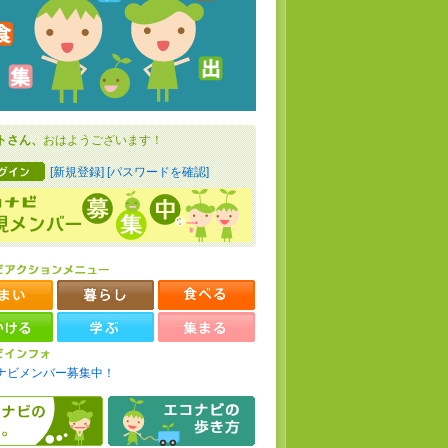
トさん、
おはようございます！
[新規登録]
[パスワードを確認]
ナビメンバー募集中！