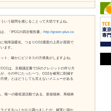
そういう疑問を感じることって大切ですよね。
は、「IPCCの四次報告書」
http://green-plus.co.
に地球温暖化、つまりCO2濃度の上昇が原因で
ています。
セット、確かにビジネスの方便臭がしますよね。
FCCCは、京都議定書で15のクレジットの作り方
が、その中にたった一つ、CO2を確実に削減す
の方便」とはどうしても言えないメニューがある
ち、唯一の吸収源活動である、新規植林、再植林
トライするべくかなり調べましたが、確実に儲か