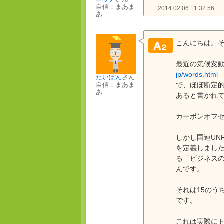
自信：まあま
2014.02.06 11:32:56
あ
こんにちは。
最近の気候変動
jp/words.html
たいぽん
さん
で、ほぼ断定的
自信：まあま
あ
あると書かれ
カーボンオフ
しかし国連UN
を定義しました
る「ビジネス
んです。
それは15のう
です。
これは実際に