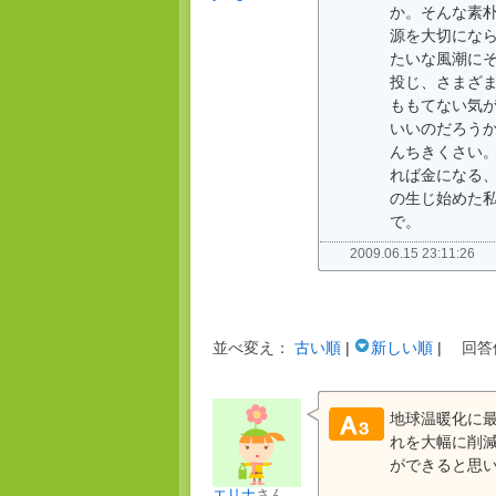
か。そんな素
源を大切にな
たいな風潮に
投じ、さまざ
ももてない気
いいのだろう
んちきくさい
れば金になる
の生じ始めた
で。
2009.06.15 23:11:26
並べ変え：
古い順
|
新しい順
|
回答
地球温暖化に最
れを大幅に削
ができると思
エリナ
さん