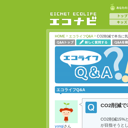
HOME
エコライフQ&A
CO2削減で本当に
エコライフQ&A
CO2削減
CO2削減15
が目指そうとし
yongi
さん