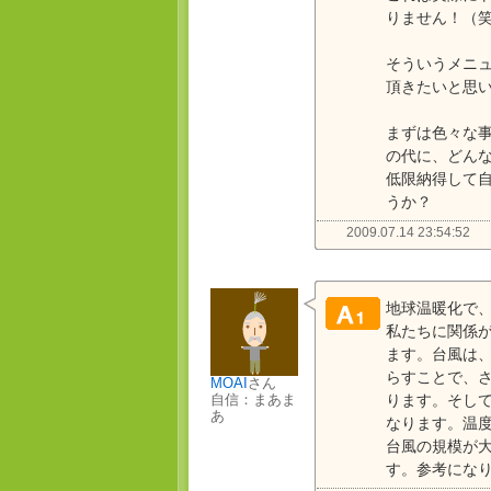
りません！（
そういうメニ
頂きたいと思
まずは色々な
の代に、どん
低限納得して
うか？
2009.07.14 23:54:52
地球温暖化で
私たちに関係
ます。台風は
らすことで、
MOAI
さん
ります。そし
自信：まあま
あ
なります。温
台風の規模が
す。参考にな