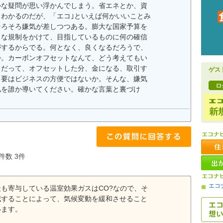
朴な疑問が思い浮かんでしまう。省エネとか、資
らわかるのだが、「エコ｣といえば何かいいことみ
そろそろ嫌気が差しつつある。膨大な国家予算を
まな規制をかけて、目指しているものに何の確信
がするからでる。何となく、良くなるだろうで、
か。カーボンオフセットなんて、どう考えてもい
。だって、オフセットした分、金になる、取引す
ゲス
、要はビジネスの方便ではないか。そんな、嫌気
私を誰か導いてください。確かな言葉と裏づけ
件数 3件
エコ
も寄与している温室効果ガスはCO?なので、そ
減することによって、気候変動を緩和させること
います。