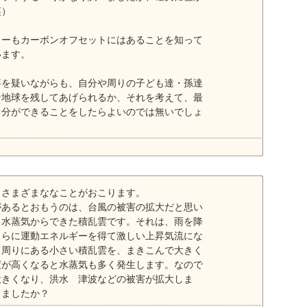
笑）
ューもカーボンオフセットにはあることを知って
います。
事を疑いながらも、自分や周りの子ども達・孫達
な地球を残してあげられるか、それを考えて、最
自分ができることをしたらよいのでは無いでしょ
、さまざまななことがおこります。
があるとおもうのは、台風の被害の拡大だと思い
、水蒸気からできた積乱雲です。それは、雨を降
さらに運動エネルギーを得て激しい上昇気流にな
て周りにある小さい積乱雲を、まきこんで大きく
度が高くなると水蒸気も多く発生します。なので
大きくなり、洪水 津波などの被害が拡大しま
りましたか？