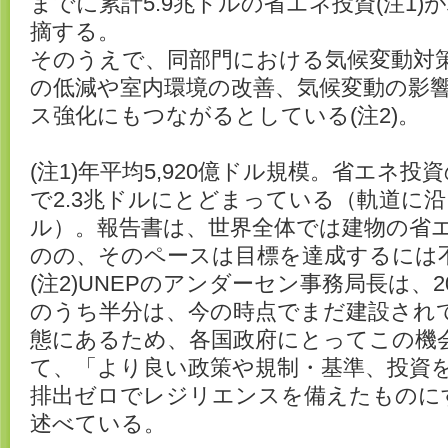
までに累計5.9兆ドルの省エネ投資(注1
摘する。
そのうえで、同部門における気候変動対
の低減や室内環境の改善、気候変動の影
ス強化にもつながるとしている(注2)。
(注1)年平均5,920億ドル規模。省エネ投
で2.3兆ドルにとどまっている（軌道に沿
ル）。報告書は、世界全体では建物の省
のの、そのペースは目標を達成するには
(注2)UNEPのアンダーセン事務局長は、
のうち半分は、今の時点でまだ建設され
態にあるため、各国政府にとってこの機
て、「より良い政策や規制・基準、投資
排出ゼロでレジリエンスを備えたものに
述べている。