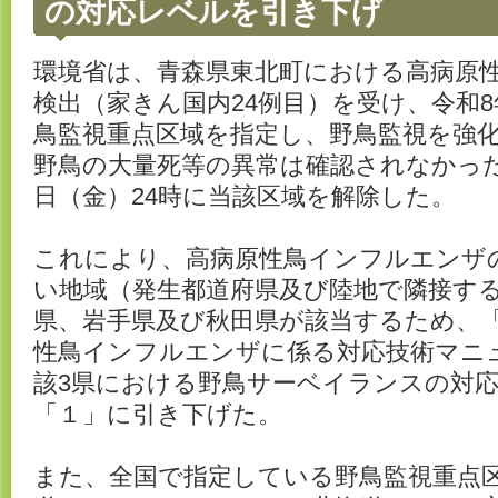
の対応レベルを引き下げ
環境省は、青森県東北町における高病原
検出（家きん国内24例目）を受け、令和8
鳥監視重点区域を指定し、野鳥監視を強
野鳥の大量死等の異常は確認されなかった
日（金）24時に当該区域を解除した。
これにより、高病原性鳥インフルエンザ
い地域（発生都道府県及び陸地で隣接す
県、岩手県及び秋田県が該当するため、
性鳥インフルエンザに係る対応技術マニ
該3県における野鳥サーベイランスの対
「１」に引き下げた。
また、全国で指定している野鳥監視重点区