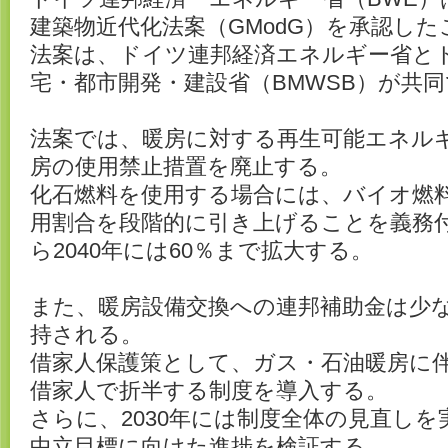
建築物近代化法案（GModG）を承認し
法案は、ドイツ連邦経済エネルギー省と
宅・都市開発・建設省（BMWSB）が共
法案では、暖房に対する再生可能エネルギ
房の使用禁止措置を廃止する。
化石燃料を使用する場合には、バイオ燃
用割合を段階的に引き上げることを義務付け
ら2040年には60％まで拡大する。
また、暖房設備交換への連邦補助金は少な
持される。
借家人保護策として、ガス・石油暖房に伴
借家人で折半する制度を導入する。
さらに、2030年には制度全体の見直しを実
中立目標に向けた進捗を検証する。