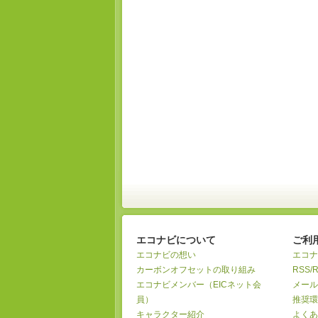
エコナビについて
ご利
エコナビの想い
エコナ
カーボンオフセットの取り組み
RSS/
エコナビメンバー（EICネット会
メール
員）
推奨環
キャラクター紹介
よくあ