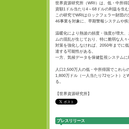
世界資源研究所（WRI）は、低・中所
資額1ドル当たり4～68ドルの利益を生
この研究でWRIはロックフェラー財団の
46事業を対象に、早期警報システムや
温暖化により熱波の頻度・強度が増大、
ムの混乱が生じており、特に脆弱な人々
対策を強化しなければ、2050年までに低
達する可能性がある。
一方、気候データを保健監視システムに
人口2,500万人の低・中所得国でこれ
1,800万ドル（一人当たり72セント）
る。
【世界資源研究所】
プレスリリース