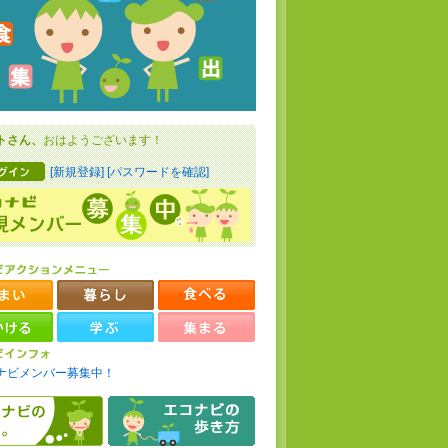
トさん、
おはようございます！
[新規登録]
[パスワードを確認]
ナビメンバー募集中！