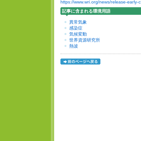
https://www.wri.org/news/release-early-
記事に含まれる環境用語
異常気象
感染症
気候変動
世界資源研究所
熱波