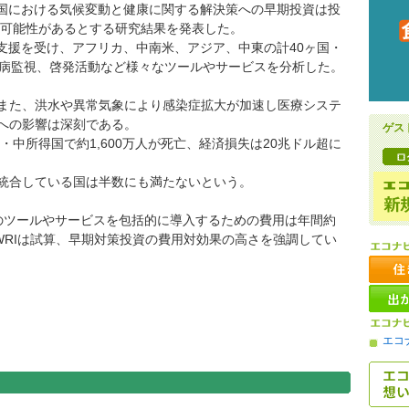
得国における気候変動と健康に関する解決策への早期投資は投
む可能性があるとする研究結果を発表した。
支援を受け、アフリカ、中南米、アジア、中東の計40ヶ国・
疾病監視、啓発活動など様々なツールやサービスを分析した。
また、洪水や異常気象により感染症拡大が加速し医療システ
への影響は深刻である。
ゲス
・中所得国で約1,600万人が死亡、経済損失は20兆ドル超に
統合している国は半数にも満たないという。
らのツールやサービスを包括的に導入するための費用は年間約
とWRIは試算、早期対策投資の費用対効果の高さを強調してい
エコ