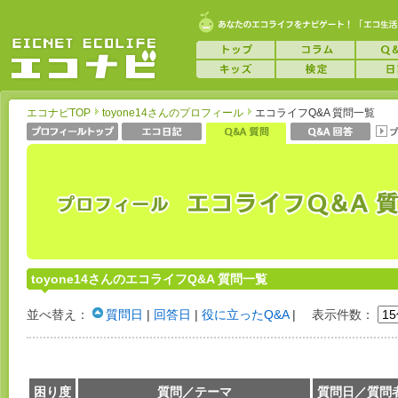
エコナビTOP
toyone14さんのプロフィール
エコライフQ&A 質問一覧
toyone14さんのエコライフQ&A 質問一覧
並べ替え：
質問日
|
回答日
|
役に立ったQ&A
|
表示件数：
困り度
質問／テーマ
質問日／質問