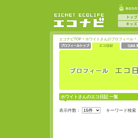
エコナビTOP
ホワイトさんのプロフィール
ホワイトさんのエコ日記 一覧
表示件数：
キーワード検索