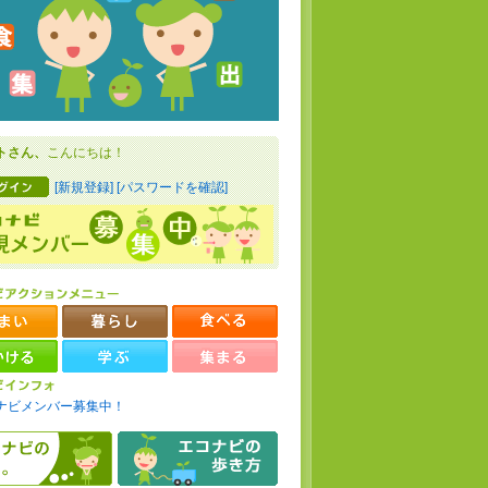
トさん、
こんにちは！
[新規登録]
[パスワードを確認]
ナビメンバー募集中！