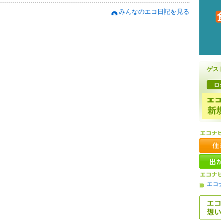
みんなのエコ日記を見る
ゲス
エコ