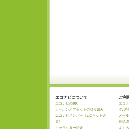
エコナビについて
ご利
エコナビの想い
エコナ
カーボンオフセットの取り組み
RSS/
エコナビメンバー（EICネット会
メール
員）
推奨環
キャラクター紹介
よくあ