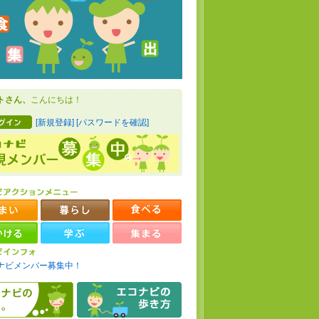
トさん、
こんにちは！
[新規登録]
[パスワードを確認]
ナビメンバー募集中！