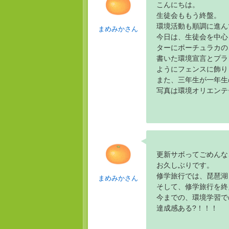
こんにちは。
生徒会ももう終盤。
環境活動も順調に進ん
まめみかさん
今日は、生徒会を中心
ターにポーチュラカの
書いた環境宣言とプラ
ようにフェンスに飾り
また、三年生が一年生
写真は環境オリエンテ
更新サボってごめんな
お久しぶりです。
修学旅行では、琵琶湖
まめみかさん
そして、修学旅行を終
今までの、環境学習で
達成感ある?！！！