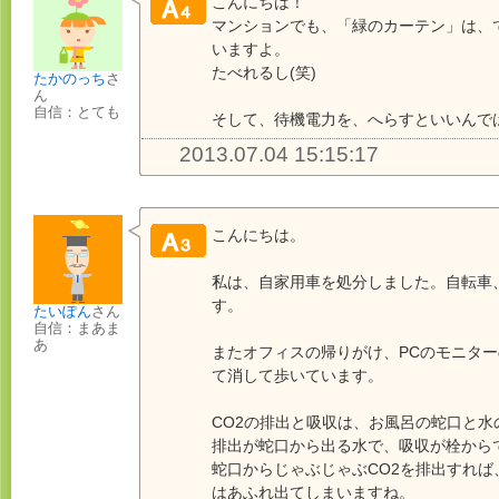
こんにちは！
マンションでも、「緑のカーテン」は、
いますよ。
たべれるし(笑)
たかのっち
さ
ん
自信：とても
そして、待機電力を、へらすといいんで
2013.07.04 15:15:17
こんにちは。
私は、自家用車を処分しました。自転車
す。
たいぽん
さん
自信：まあま
あ
またオフィスの帰りがけ、PCのモニタ
て消して歩いています。
CO2の排出と吸収は、お風呂の蛇口と水
排出が蛇口から出る水で、吸収が栓から
蛇口からじゃぶじゃぶCO2を排出すれば
はあふれ出てしまいますね。