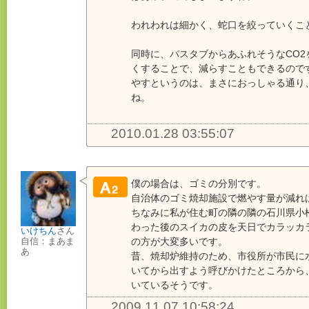
われわれは細かく、蛇口を絞っていくこ
同時に、バスタブからあふれそうなCO2
くすることで、減らすこともできるので
やすというのは、まさにおっしゃる通り
ね。
2010.01.28 03:55:07
僕の場合は、ゴミの分別です。
自治体のゴミ焼却施設で燃やす量が減れば
ちなみに私が住む町の隣の隣の石川県小
わった後のスイカの皮を天日でカラッカ
いけちん
さん
の方が大変多いです。
自信：まあま
あ
昔、焼却炉維持のため、市役所が市民に
いてから出すよう呼びかけたところから
いているそうです。
2009.11.07 10:58:24