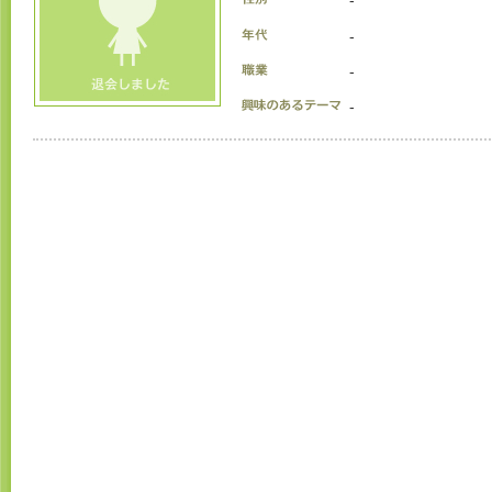
-
-
-
-