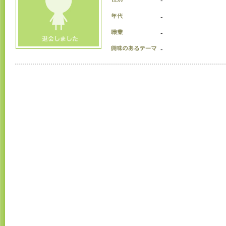
-
-
-
-