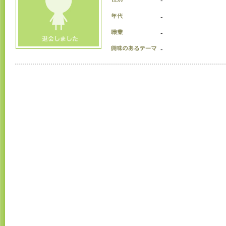
-
-
-
-