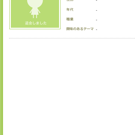
-
-
-
-