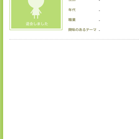
-
-
-
-