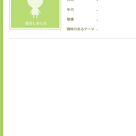
-
-
-
-