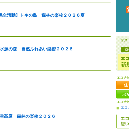
山保全活動】トキの島 森林の楽校２０２６夏
ゲス
体験】水源の森 自然ふれあい楽習２０２６
エコ
】会津高原 森林の楽校２０２６