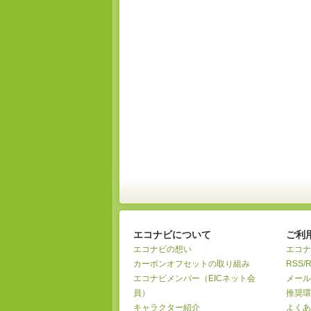
エコナビについて
ご利
エコナビの想い
エコナ
カーボンオフセットの取り組み
RSS/
エコナビメンバー（EICネット会
メール
員）
推奨環
キャラクター紹介
よくあ