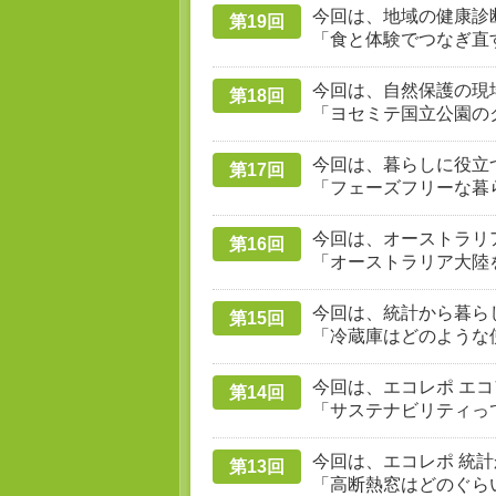
今回は、地域の健康診断 
第19回
「食と体験でつなぎ直
今回は、自然保護の現場
第18回
「ヨセミテ国立公園の
今回は、暮らしに役立つ
第17回
「フェーズフリーな暮
今回は、オーストラリア
第16回
「オーストラリア大陸
今回は、統計から暮らし
第15回
「冷蔵庫はどのような
今回は、エコレポ エコ
第14回
「サステナビリティっ
今回は、エコレポ 統計
第13回
「高断熱窓はどのぐら