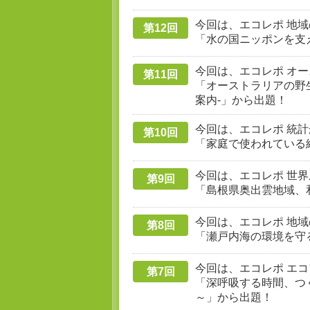
今回は、エコレポ 地域の
第12回
「水の国ニッポンを支
今回は、エコレポ オー
第11回
「オーストラリアの野
案内-」から出題！
今回は、エコレポ 統計
第10回
「家庭で使われている
今回は、エコレポ 世界農
第9回
「島根県奥出雲地域、
今回は、エコレポ 地域
第8回
「瀬戸内海の環境を守
今回は、エコレポ エコ
第7回
「深呼吸する時間、つ
～」から出題！