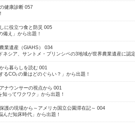
健康診断 057
！
しに役立つ食と防災 005
の備え」から出題！
業遺産（GIAHS） 034
ドネシア、サントメ・プリンシペの3地域が世界農業遺産に認
から暮らしを読む 001
するCO
の量はどのぐらい？」から出題！
2
アナウンサーの視点から 001
んを知ってワクワク」から出題！
保護の現場から～アメリカ国立公園滞在記～ 004
悩んだ知床時代」から出題！