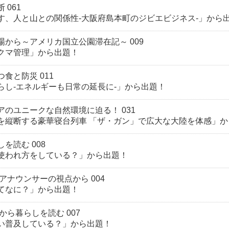
061
す、人と山との関係性-大阪府島本町のジビエビジネス-」から
から～アメリカ国立公園滞在記～ 009
クマ管理」から出題！
食と防災 011
らし-エネルギーも日常の延長に-」から出題！
のユニークな自然環境に迫る！ 031
を縦断する豪華寝台列車 「ザ・ガン」で広大な大陸を体感」か
を読む 008
使われ方をしている？」から出題！
アナウンサーの視点から 004
てなに？」から出題！
から暮らしを読む 007
い普及している？」から出題！