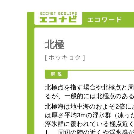
北極
[ ホッキョク ]
北極点を指す場合や北極点と
るが、一般的には北極点のあ
北極海は地中海のおよそ2倍
は厚さ平均3mの浮氷群（凍っ
浮氷群に覆われている極点近
し、周辺の陸の近くや浮氷群