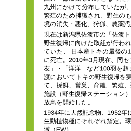
九州にかけて分布していたが、
繁殖のため捕獲され、野生の
境の消失・悪化、狩猟、農薬
現在は新潟県佐渡市の「佐渡
野生復帰に向けた取組が行わ
ていた、 日本産トキの最後の1
に死亡。2010年3月現在、
友」・「洋洋」など100羽を
渡においてトキの野生復帰を
て、採餌、営巣、育雛、繁殖、
施設（野生復帰ステーション）を
放鳥を開始した。
1934年に天然記念物、1952
生動植物種にそれぞれ指定。環
滅（EW）。